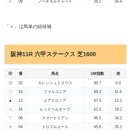
＋
09
ノーチカルチャート
26.2
56.6
「＋」は馬単の紐候補
阪神11R 六甲ステークス 芝1600
印
番
馬名
UM指数
差
◎
02
カレンシュトラウス
80.7
0.0
〇
10
ファルコニア
69.2
11.5
▲
12
エアロロノア
67.5
13.2
△
16
レッドベルオーブ
61.5
19.2
▽
08
スマートリアン
46.5
34.2
☆
04
トリプルエース
45.6
35.1