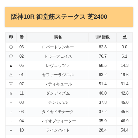
阪神10R 御堂筋ステークス 芝2400
印
番
馬名
UM指数
差
◎
06
ロバートソンキー
82.8
0.0
〇
02
トゥーフェイス
76.7
6.1
▲
05
レヴェッツァ
68.5
14.3
△
01
セファーラジエル
63.2
19.6
▽
07
レティキュール
51.4
31.4
☆
11
ダンディズム
40.0
42.8
＋
08
テンカハル
37.8
45.0
＋
03
タイセイモナーク
37.2
45.6
＋
04
レイオブウォーター
35.9
46.9
＋
10
ラインハイト
28.4
54.4