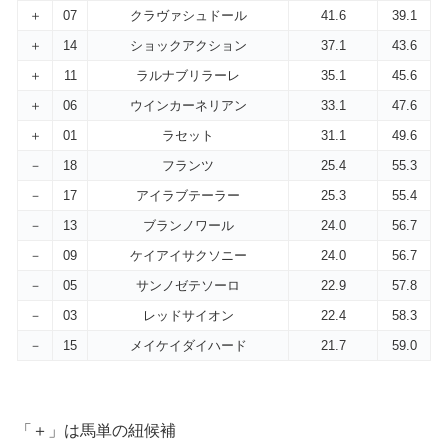
＋
07
クラヴァシュドール
41.6
39.1
＋
14
ショックアクション
37.1
43.6
＋
11
ラルナブリラーレ
35.1
45.6
＋
06
ウインカーネリアン
33.1
47.6
＋
01
ラセット
31.1
49.6
－
18
フランツ
25.4
55.3
－
17
アイラブテーラー
25.3
55.4
－
13
ブランノワール
24.0
56.7
－
09
ケイアイサクソニー
24.0
56.7
－
05
サンノゼテソーロ
22.9
57.8
－
03
レッドサイオン
22.4
58.3
－
15
メイケイダイハード
21.7
59.0
「＋」は馬単の紐候補