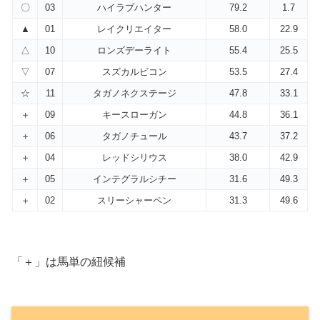
〇
03
ハイラブハンター
79.2
1.7
▲
01
レイクリエイター
58.0
22.9
△
10
ロンズデーライト
55.4
25.5
▽
07
スズカルビコン
53.5
27.4
☆
11
タガノネクステージ
47.8
33.1
＋
09
キースローガン
44.8
36.1
＋
06
タガノチュール
43.7
37.2
＋
04
レッドシリウス
38.0
42.9
＋
05
インテグラルシチー
31.6
49.3
＋
02
スリーシャーペン
31.3
49.6
「＋」は馬単の紐候補