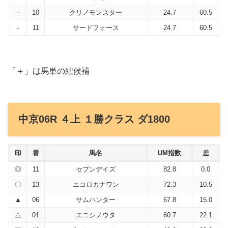
－
10
クリノモンスター
24.7
60.5
－
11
サードフォース
24.7
60.5
「＋」は馬単の紐候補
中京06R ４上 １勝クラス ダ1800
印
番
馬名
UM指数
差
◎
11
セブンデイズ
82.8
0.0
〇
13
エコロカナワン
72.3
10.5
▲
06
サムハンター
67.8
15.0
△
01
エニシノウタ
60.7
22.1