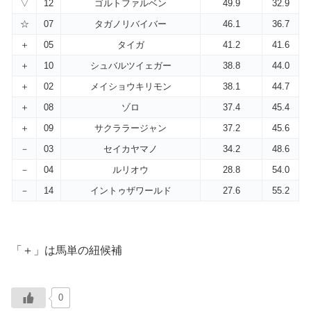
▽
12
ゴルトファルベン
49.9
32.9
☆
07
タガノリバイバー
46.1
36.7
＋
05
タイガ
41.2
41.6
＋
10
シュバルツイェガー
38.8
44.0
＋
02
メイショウキリモン
38.1
44.7
＋
08
ゾロ
37.4
45.4
＋
09
サクララージャン
37.2
45.6
－
03
セイカヤマノ
34.2
48.6
－
04
ルリオウ
28.8
54.0
－
14
イントゥザワールド
27.6
55.2
「＋」は馬単の紐候補
0