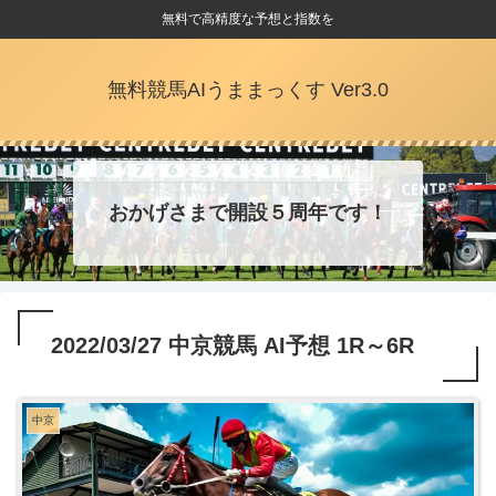
無料で高精度な予想と指数を
無料競馬AIうままっくす Ver3.0
おかげさまで開設５周年です！
2022/03/27 中京競馬 AI予想 1R～6R
中京