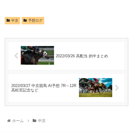
中京
予想ログ
2022/03/26 高配当 的中まとめ
2022/03/27 中京競馬 AI予想 7R～12R
高松宮記念など
ホーム
中京