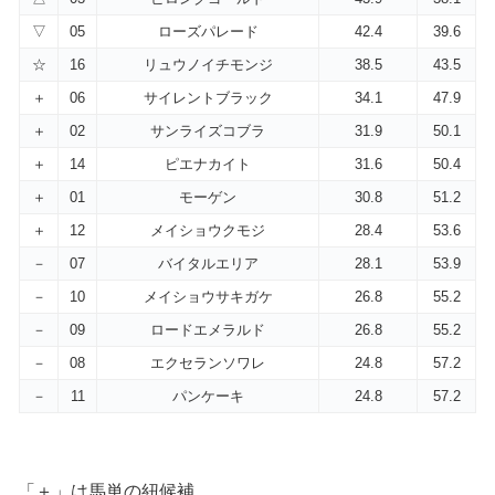
▽
05
ローズパレード
42.4
39.6
☆
16
リュウノイチモンジ
38.5
43.5
＋
06
サイレントブラック
34.1
47.9
＋
02
サンライズコブラ
31.9
50.1
＋
14
ピエナカイト
31.6
50.4
＋
01
モーゲン
30.8
51.2
＋
12
メイショウクモジ
28.4
53.6
－
07
バイタルエリア
28.1
53.9
－
10
メイショウサキガケ
26.8
55.2
－
09
ロードエメラルド
26.8
55.2
－
08
エクセランソワレ
24.8
57.2
－
11
パンケーキ
24.8
57.2
「＋」は馬単の紐候補