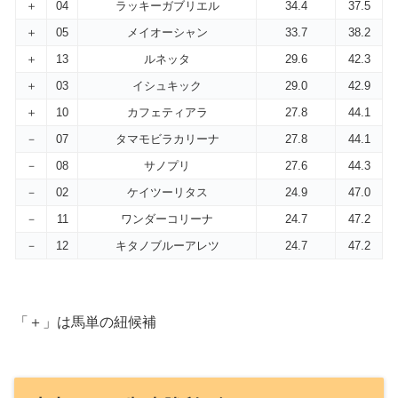
＋
04
ラッキーガブリエル
34.4
37.5
＋
05
メイオーシャン
33.7
38.2
＋
13
ルネッタ
29.6
42.3
＋
03
イシュキック
29.0
42.9
＋
10
カフェティアラ
27.8
44.1
－
07
タマモビラカリーナ
27.8
44.1
－
08
サノプリ
27.6
44.3
－
02
ケイツーリタス
24.9
47.0
－
11
ワンダーコリーナ
24.7
47.2
－
12
キタノブルーアレツ
24.7
47.2
「＋」は馬単の紐候補