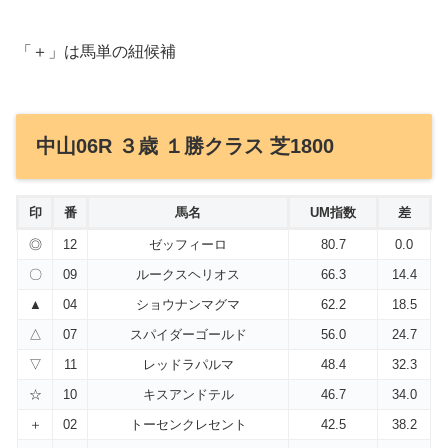
「＋」は馬単の紐候補
中山06R ３歳 １勝クラス 芝1800
印
番
馬名
UM指数
差
◎
12
ゼッフィーロ
80.7
0.0
〇
09
ルークスヘリオス
66.3
14.4
▲
04
ショウナンマグマ
62.2
18.5
△
07
スパイダーゴールド
56.0
24.7
▽
11
レッドラパルマ
48.4
32.3
☆
10
キスアンドテル
46.7
34.0
＋
02
トーセンクレセント
42.5
38.2