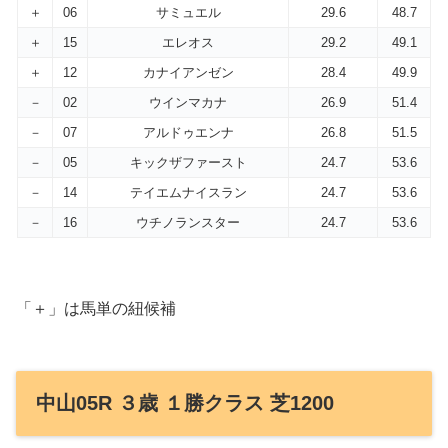
＋
06
サミュエル
29.6
48.7
＋
15
エレオス
29.2
49.1
＋
12
カナイアンゼン
28.4
49.9
－
02
ウインマカナ
26.9
51.4
－
07
アルドゥエンナ
26.8
51.5
－
05
キックザファースト
24.7
53.6
－
14
テイエムナイスラン
24.7
53.6
－
16
ウチノランスター
24.7
53.6
「＋」は馬単の紐候補
中山05R ３歳 １勝クラス 芝1200