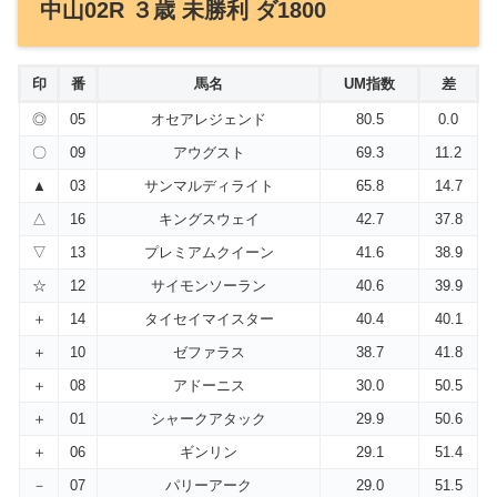
中山02R ３歳 未勝利 ダ1800
印
番
馬名
UM指数
差
◎
05
オセアレジェンド
80.5
0.0
〇
09
アウグスト
69.3
11.2
▲
03
サンマルディライト
65.8
14.7
△
16
キングスウェイ
42.7
37.8
▽
13
プレミアムクイーン
41.6
38.9
☆
12
サイモンソーラン
40.6
39.9
＋
14
タイセイマイスター
40.4
40.1
＋
10
ゼファラス
38.7
41.8
＋
08
アドーニス
30.0
50.5
＋
01
シャークアタック
29.9
50.6
＋
06
ギンリン
29.1
51.4
－
07
パリーアーク
29.0
51.5