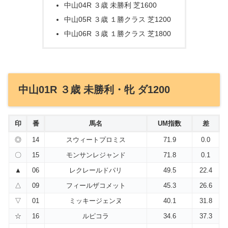
中山04R ３歳 未勝利 芝1600
中山05R ３歳 １勝クラス 芝1200
中山06R ３歳 １勝クラス 芝1800
中山01R ３歳 未勝利・牝 ダ1200
印
番
馬名
UM指数
差
◎
14
スウィートプロミス
71.9
0.0
〇
15
モンサンレジャンド
71.8
0.1
▲
06
レクレールドパリ
49.5
22.4
△
09
フィールザコメット
45.3
26.6
▽
01
ミッキージェンヌ
40.1
31.8
☆
16
ルピコラ
34.6
37.3