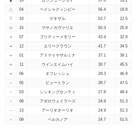
▲
16
ムッシュージョイ
57.0
19.2
△
04
ペイシャクィンビー
56.4
19.8
▽
10
ゲキザル
53.7
22.5
☆
15
マサノカヴァリエ
50.3
25.9
＋
07
プリティーメモリー
43.4
32.8
＋
12
エリークラウン
41.7
34.5
＋
01
アドマイヤザルミナ
37.1
39.1
＋
11
ウインエイムハイ
30.7
45.5
＋
06
オフレッシュ
29.3
46.9
－
05
ビュートラン
28.7
47.5
－
03
シンキングセンティ
27.8
48.4
－
08
アポロウェイラーズ
24.9
51.3
－
13
アーリオオーリオ
24.9
51.3
－
09
ベルカノア
24.7
51.5