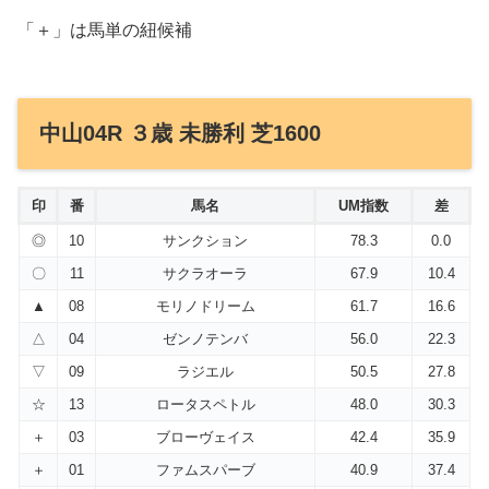
「＋」は馬単の紐候補
中山04R ３歳 未勝利 芝1600
印
番
馬名
UM指数
差
◎
10
サンクション
78.3
0.0
〇
11
サクラオーラ
67.9
10.4
▲
08
モリノドリーム
61.7
16.6
△
04
ゼンノテンバ
56.0
22.3
▽
09
ラジエル
50.5
27.8
☆
13
ロータスペトル
48.0
30.3
＋
03
ブローヴェイス
42.4
35.9
＋
01
ファムスパーブ
40.9
37.4