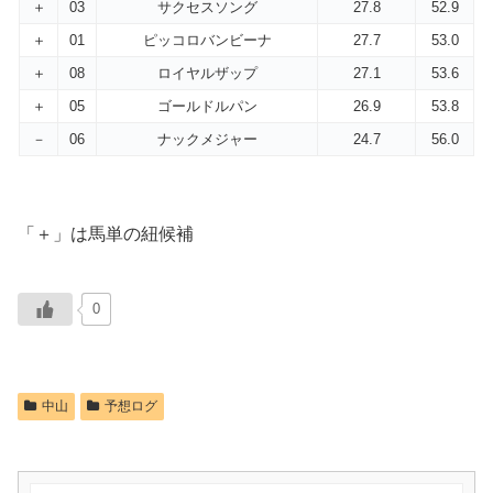
＋
03
サクセスソング
27.8
52.9
＋
01
ピッコロバンビーナ
27.7
53.0
＋
08
ロイヤルザップ
27.1
53.6
＋
05
ゴールドルパン
26.9
53.8
－
06
ナックメジャー
24.7
56.0
「＋」は馬単の紐候補
0
中山
予想ログ