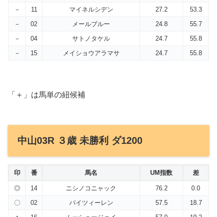
－
11
マイネルシデン
27.2
53.3
－
02
メールブルー
24.8
55.7
－
04
サトノタケル
24.7
55.8
－
15
メイショウアラマサ
24.7
55.8
「＋」は馬単の紐候補
中山03R ３歳 未勝利 ダ1200
印
番
馬名
UM指数
差
◎
14
ニシノコニャック
76.2
0.0
〇
02
パイツィーレン
57.5
18.7