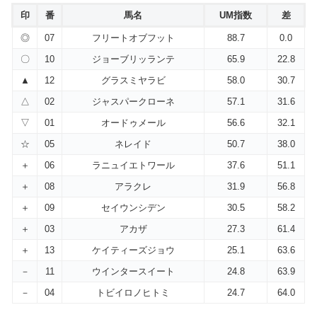
印
番
馬名
UM指数
差
◎
07
フリートオブフット
88.7
0.0
〇
10
ジョーブリッランテ
65.9
22.8
▲
12
グラスミヤラビ
58.0
30.7
△
02
ジャスパークローネ
57.1
31.6
▽
01
オードゥメール
56.6
32.1
☆
05
ネレイド
50.7
38.0
＋
06
ラニュイエトワール
37.6
51.1
＋
08
アラクレ
31.9
56.8
＋
09
セイウンシデン
30.5
58.2
＋
03
アカザ
27.3
61.4
＋
13
ケイティーズジョウ
25.1
63.6
－
11
ウインタースイート
24.8
63.9
－
04
トビイロノヒトミ
24.7
64.0