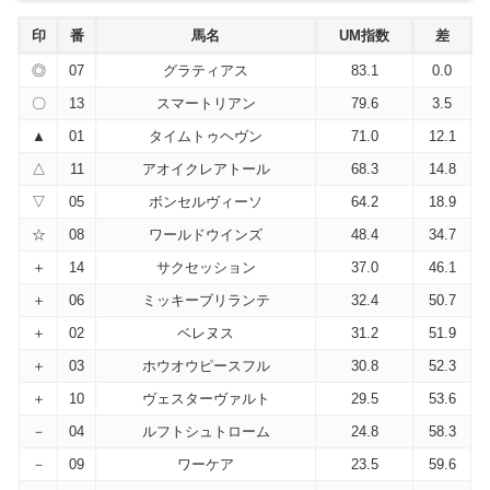
印
番
馬名
UM指数
差
◎
07
グラティアス
83.1
0.0
〇
13
スマートリアン
79.6
3.5
▲
01
タイムトゥヘヴン
71.0
12.1
△
11
アオイクレアトール
68.3
14.8
▽
05
ボンセルヴィーソ
64.2
18.9
☆
08
ワールドウインズ
48.4
34.7
＋
14
サクセッション
37.0
46.1
＋
06
ミッキーブリランテ
32.4
50.7
＋
02
ベレヌス
31.2
51.9
＋
03
ホウオウピースフル
30.8
52.3
＋
10
ヴェスターヴァルト
29.5
53.6
－
04
ルフトシュトローム
24.8
58.3
－
09
ワーケア
23.5
59.6