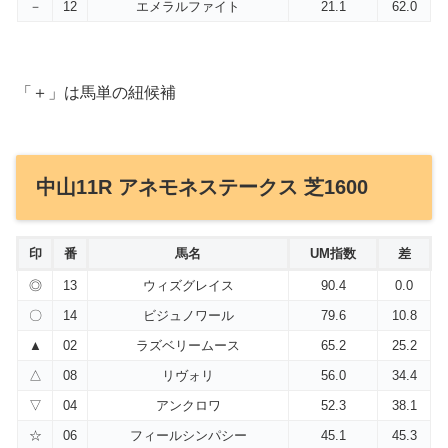
－
12
エメラルファイト
21.1
62.0
「＋」は馬単の紐候補
中山11R アネモネステークス 芝1600
印
番
馬名
UM指数
差
◎
13
ウィズグレイス
90.4
0.0
〇
14
ビジュノワール
79.6
10.8
▲
02
ラズベリームース
65.2
25.2
△
08
リヴォリ
56.0
34.4
▽
04
アンクロワ
52.3
38.1
☆
06
フィールシンパシー
45.1
45.3