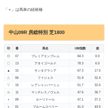
「＋」は馬単の紐候補
中山09R 房総特別 芝1800
印
番
馬名
UM指数
差
◎
07
プレミアエンブレム
84.3
0.0
〇
13
アオイゴールド
78.3
6.0
▲
15
サンタグラシア
67.3
17.0
△
06
ファジェス
51.9
32.4
▽
16
レアシャンパーニュ
51.7
32.6
☆
11
マッチレスノヴェル
47.6
36.7
＋
09
ルーツドール
47.1
37.2
＋
01
ブルームスベリー
41.3
43.0