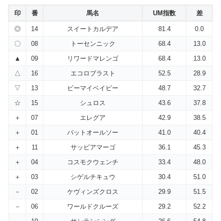
印
番
馬名
UM指数
差
◎
14
スイートカルデア
81.4
0.0
〇
08
トーセンニック
68.4
13.0
▲
09
リワードマレンゴ
68.4
13.0
△
16
エコロブラスト
52.5
28.9
▽
13
ビーマイベイビー
48.7
32.7
☆
15
シュロス
43.6
37.8
＋
07
エレグア
42.9
38.5
＋
01
バットオールソー
41.0
40.4
＋
11
サッビアマーゴ
36.1
45.3
＋
04
コスモクウェンチ
33.4
48.0
＋
03
シゲルチキュウ
30.4
51.0
－
02
ケヴィンズクロス
29.9
51.5
－
06
ワールドクルーズ
29.2
52.2