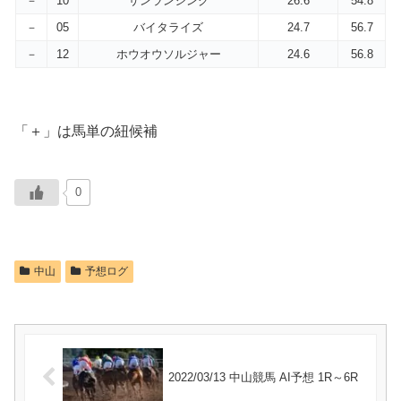
－
10
サンランシング
26.6
54.8
－
05
バイタライズ
24.7
56.7
－
12
ホウオウソルジャー
24.6
56.8
「＋」は馬単の紐候補
0
中山
予想ログ
2022/03/13 中山競馬 AI予想 1R～6R