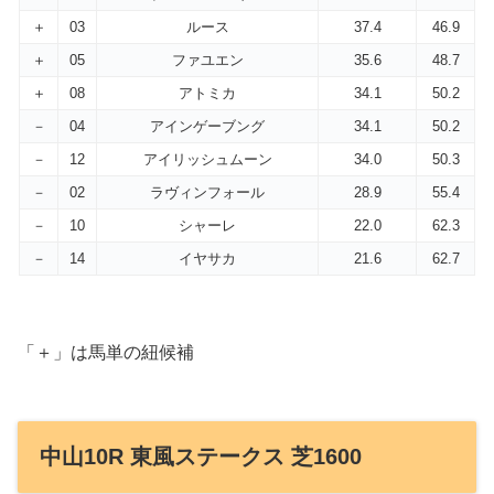
＋
03
ルース
37.4
46.9
＋
05
ファユエン
35.6
48.7
＋
08
アトミカ
34.1
50.2
－
04
アインゲーブング
34.1
50.2
－
12
アイリッシュムーン
34.0
50.3
－
02
ラヴィンフォール
28.9
55.4
－
10
シャーレ
22.0
62.3
－
14
イヤサカ
21.6
62.7
「＋」は馬単の紐候補
中山10R 東風ステークス 芝1600