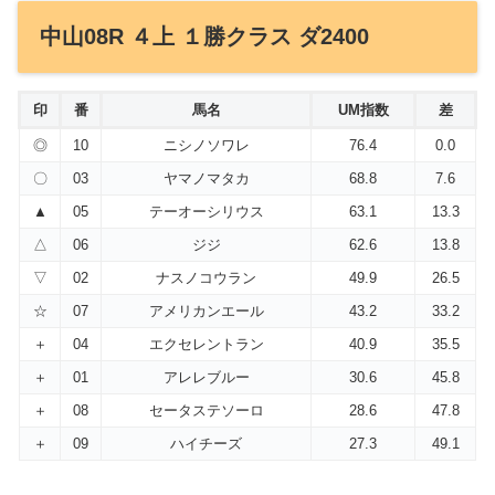
中山08R ４上 １勝クラス ダ2400
印
番
馬名
UM指数
差
◎
10
ニシノソワレ
76.4
0.0
〇
03
ヤマノマタカ
68.8
7.6
▲
05
テーオーシリウス
63.1
13.3
△
06
ジジ
62.6
13.8
▽
02
ナスノコウラン
49.9
26.5
☆
07
アメリカンエール
43.2
33.2
＋
04
エクセレントラン
40.9
35.5
＋
01
アレレブルー
30.6
45.8
＋
08
セータステソーロ
28.6
47.8
＋
09
ハイチーズ
27.3
49.1