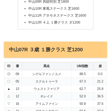
中山09R 房総特別 芝1800
中山10R 東風ステークス 芝1600
中山11R アネモネステークス 芝1600
中山12R ４上 １勝クラス ダ1200
中山07R ３歳 １勝クラス 芝1200
印
番
馬名
UM指数
差
◎
09
シゲルファンノユメ
88.5
0.0
〇
05
スクルトゥーラ
67.3
21.2
▲
13
ウェストファリア
62.7
25.8
△
12
ネレイド
52.0
36.5
▽
16
アイムファイン
50.9
37.6