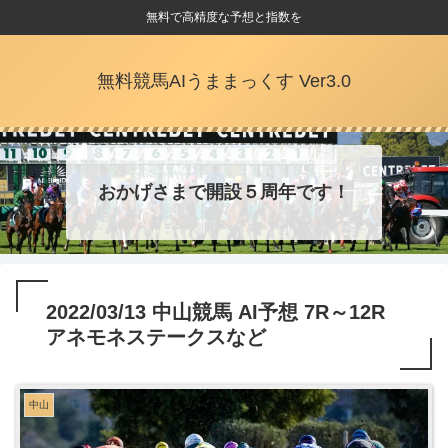
無料で高精度な予想と指数を
無料競馬AIうままっくす Ver3.0
おかげさまで開設５周年です！
2022/03/13 中山競馬 AI予想 7R～12R
アネモネステークスなど
中山