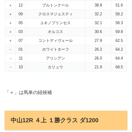
＋
12
ブルトンクール
38.8
51.6
＋
09
クロスマジェスティ
32.2
58.2
＋
05
ユキノプリンセス
32.1
58.3
＋
03
オルコス
30.6
59.8
＋
07
コントディヴェール
27.9
62.5
－
01
ホワイトターフ
26.2
64.2
－
11
アリシアン
26.0
64.4
－
10
カリュウ
21.9
68.5
「＋」は馬単の紐候補
中山12R ４上 １勝クラス ダ1200