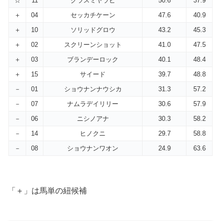
☆
11
グラスミヤラビ
50.6
37.9
＋
04
セッカチケーン
47.6
40.9
＋
10
ソリッドグロウ
43.2
45.3
＋
02
スクリーンショット
41.0
47.5
＋
03
ブランデーロック
40.1
48.4
＋
15
サイード
39.7
48.8
－
01
ショウナンナウシカ
31.3
57.2
－
07
ナムラデイリリー
30.6
57.9
－
06
ニシノアナ
30.3
58.2
－
14
ヒノクニ
29.7
58.8
－
08
ショウナンワオン
24.9
63.6
「＋」は馬単の紐候補