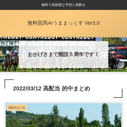
無料で高精度な予想と指数を
無料競馬AIうままっくす Ver3.0
おかげさまで開設５周年です！
2022/03/12 高配当 的中まとめ
高配当まとめ