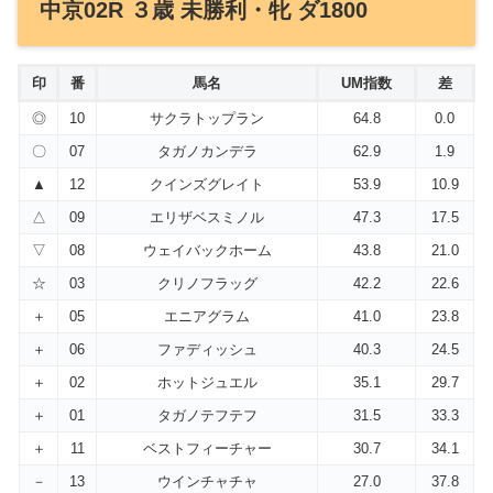
中京02R ３歳 未勝利・牝 ダ1800
印
番
馬名
UM指数
差
◎
10
サクラトップラン
64.8
0.0
〇
07
タガノカンデラ
62.9
1.9
▲
12
クインズグレイト
53.9
10.9
△
09
エリザベスミノル
47.3
17.5
▽
08
ウェイバックホーム
43.8
21.0
☆
03
クリノフラッグ
42.2
22.6
＋
05
エニアグラム
41.0
23.8
＋
06
ファディッシュ
40.3
24.5
＋
02
ホットジュエル
35.1
29.7
＋
01
タガノテフテフ
31.5
33.3
＋
11
ベストフィーチャー
30.7
34.1
－
13
ウインチャチャ
27.0
37.8