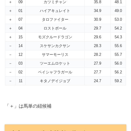
＋
09
カツミチャン
35.8
48.1
＋
01
ハイアキュレイト
34.9
49.0
＋
07
タロファイター
30.9
53.0
＋
04
ロストボール
29.7
54.2
＋
15
モズクルードラゴン
29.6
54.3
－
14
スケサンカクサン
28.3
55.6
－
12
サマーモーリス
28.2
55.7
－
03
ツーエムロケット
27.9
56.0
－
02
ペイシャフラガール
27.7
56.2
－
11
キタノデイジョブ
24.7
59.2
「＋」は馬単の紐候補