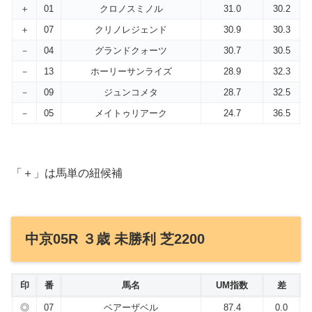
＋
01
クロノスミノル
31.0
30.2
＋
07
クリノレジェンド
30.9
30.3
－
04
グランドクォーツ
30.7
30.5
－
13
ホーリーサンライズ
28.9
32.3
－
09
ジュンコメタ
28.7
32.5
－
05
メイトゥリアーク
24.7
36.5
「＋」は馬単の紐候補
中京05R ３歳 未勝利 芝2200
印
番
馬名
UM指数
差
◎
07
ベアーザベル
87.4
0.0