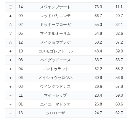
〇
14
スワヤンブナート
76.3
11.1
▲
09
レッドバリエンテ
66.7
20.7
△
02
ミッキーフローガ
55.3
32.1
▽
05
マイネルオーサム
54.8
32.6
☆
12
メイショウブレゲ
50.2
37.2
＋
10
コスモゴレアドール
48.4
39.0
＋
08
ハイグッドエース
33.7
53.7
＋
04
コントゥラット
32.2
55.2
＋
06
メイショウセロジネ
30.8
56.6
＋
03
ウイングラドナス
29.6
57.8
－
11
マイトシップ
28.4
59.0
－
01
エイユーマドンナ
26.8
60.6
－
13
ジロローザ
24.7
62.7