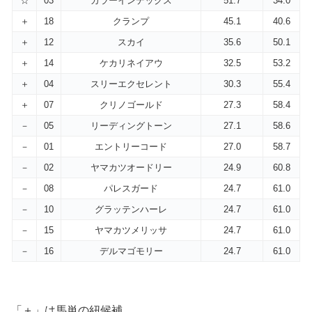
☆
03
カラーインデックス
51.7
34.0
＋
18
クランプ
45.1
40.6
＋
12
スカイ
35.6
50.1
＋
14
ケカリネイアウ
32.5
53.2
＋
04
スリーエクセレント
30.3
55.4
＋
07
クリノゴールド
27.3
58.4
－
05
リーディングトーン
27.1
58.6
－
01
エントリーコード
27.0
58.7
－
02
ヤマカツオードリー
24.9
60.8
－
08
パレスガード
24.7
61.0
－
10
グラッテンハーレ
24.7
61.0
－
15
ヤマカツメリッサ
24.7
61.0
－
16
デルマゴモリー
24.7
61.0
「＋」は馬単の紐候補