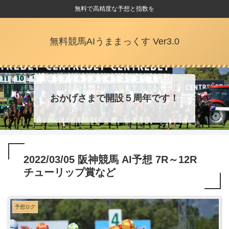
無料で高精度な予想と指数を
無料競馬AIうままっくす Ver3.0
おかげさまで開設５周年です！
2022/03/05 阪神競馬 AI予想 7R～12R
チューリップ賞など
予想ログ