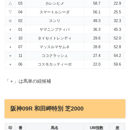
△
03
カレンヒメ
58.7
22.9
▽
04
スマートルシーダ
56.1
25.5
☆
02
スンリ
49.3
32.3
＋
01
ヤマニンプティパ
36.3
45.3
＋
10
タイセイトレンディ
29.6
52.0
＋
07
マッスルマサムネ
28.8
52.8
＋
11
ココクラッシュ
27.4
54.2
＋
06
コスモカッティーボ
22.0
59.6
「＋」は馬単の紐候補
阪神09R 和田岬特別 芝2000
印
番
馬名
UM指数
差