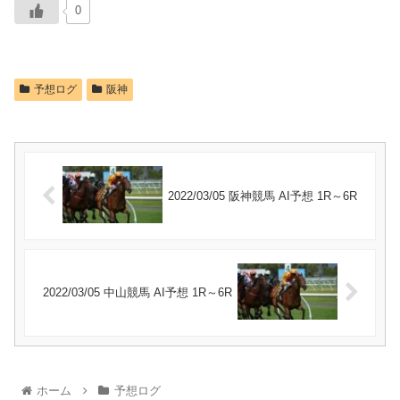
0
予想ログ
阪神
2022/03/05 阪神競馬 AI予想 1R～6R
2022/03/05 中山競馬 AI予想 1R～6R
ホーム
予想ログ