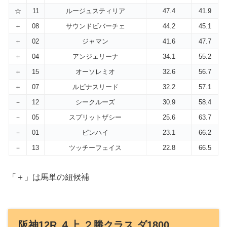
☆
11
ルージュスティリア
47.4
41.9
＋
08
サウンドビバーチェ
44.2
45.1
＋
02
ジャマン
41.6
47.7
＋
04
アンジェリーナ
34.1
55.2
＋
15
オーソレミオ
32.6
56.7
＋
07
ルピナスリード
32.2
57.1
－
12
シークルーズ
30.9
58.4
－
05
スプリットザシー
25.6
63.7
－
01
ピンハイ
23.1
66.2
－
13
ツッチーフェイス
22.8
66.5
「＋」は馬単の紐候補
阪神12R ４上 ２勝クラス ダ1800