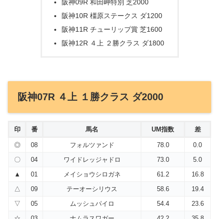
阪神09R 和田岬特別 芝2000
阪神10R 橿原ステークス ダ1200
阪神11R チューリップ賞 芝1600
阪神12R ４上 ２勝クラス ダ1800
阪神07R ４上 １勝クラス ダ2000
印
番
馬名
UM指数
差
◎
08
フォルツァンド
78.0
0.0
〇
04
ワイドレッジャドロ
73.0
5.0
▲
01
メイショウシロガネ
61.2
16.8
△
09
テーオーシリウス
58.6
19.4
▽
05
ムッシュパイロ
54.4
23.6
☆
03
ナムラスワガー
42.2
35.8