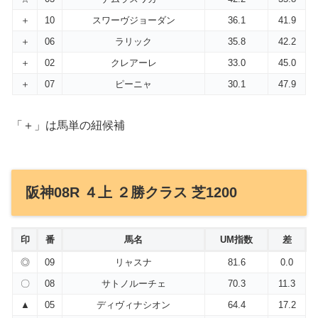
＋
10
スワーヴジョーダン
36.1
41.9
＋
06
ラリック
35.8
42.2
＋
02
クレアーレ
33.0
45.0
＋
07
ピーニャ
30.1
47.9
「＋」は馬単の紐候補
阪神08R ４上 ２勝クラス 芝1200
印
番
馬名
UM指数
差
◎
09
リャスナ
81.6
0.0
〇
08
サトノルーチェ
70.3
11.3
▲
05
ディヴィナシオン
64.4
17.2