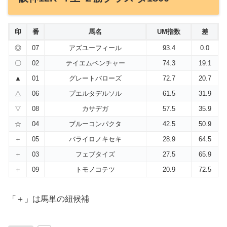
印
番
馬名
UM指数
差
◎
07
アズユーフィール
93.4
0.0
〇
02
テイエムベンチャー
74.3
19.1
▲
01
グレートバローズ
72.7
20.7
△
06
プエルタデルソル
61.5
31.9
▽
08
カサデガ
57.5
35.9
☆
04
ブルーコンパクタ
42.5
50.9
＋
05
バライロノキセキ
28.9
64.5
＋
03
フェブタイズ
27.5
65.9
＋
09
トモノコテツ
20.9
72.5
「＋」は馬単の紐候補