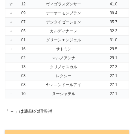
☆
12
ヴィゴラスダンサー
41.0
＋
09
テーオーモンブラン
39.4
＋
07
デジタイゼーション
35.7
＋
05
カルディナーレ
32.3
＋
01
グリーンエンジェル
31.0
＋
16
サトミン
29.5
－
02
マルノアンナ
29.1
－
13
クリノオスカル
27.3
－
03
レクシー
27.1
－
08
ヤマニンドールアイ
27.1
－
10
ヌーシャテル
27.1
「＋」は馬単の紐候補