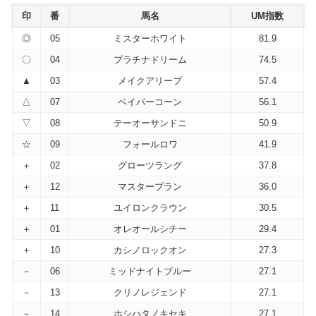
印
番
馬名
UM指数
◎
05
ミスターホワイト
81.9
〇
04
プラチナドリーム
74.5
▲
03
メイクアリープ
57.4
△
07
ベイパーコーン
56.1
▽
08
テーオーサンドニ
50.9
☆
09
フォールロワ
41.9
＋
02
グローツラング
37.8
＋
12
マスタープラン
36.0
＋
11
ユイロンクラウン
30.5
＋
01
オレオールシチー
29.4
＋
10
カシノロックオン
27.3
－
06
ミッドナイトブルー
27.1
－
13
クリノレジェンド
27.1
－
14
ホシハタノキセキ
27.1