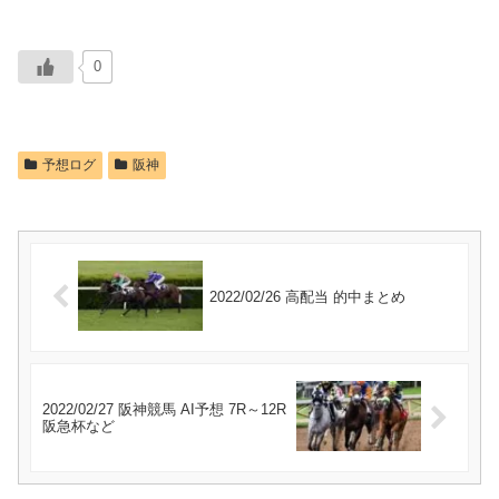
0
予想ログ
阪神
2022/02/26 高配当 的中まとめ
2022/02/27 阪神競馬 AI予想 7R～12R
阪急杯など