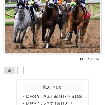
2022.02.26
0
目次
阪神01R サラ３才 未勝利・牝 ダ1200
阪神02R サラ３才 未勝利 ダ1800