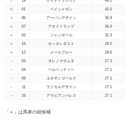
▽
14
ケイティマジック
44.2
☆
01
ペイシャガン
42.0
＋
06
アーバンデザイン
36.9
＋
07
アオイトランプ
36.0
＋
02
ジャンポール
31.3
＋
15
セッタレダスト
29.5
＋
12
メールブルー
28.6
－
03
オレノマサムネ
27.3
－
04
ベルベッティー
27.1
－
09
ユキサンゴールド
27.1
－
11
ラジカルデザイン
27.1
－
16
アラビアンパレス
27.1
「＋」は馬単の紐候補