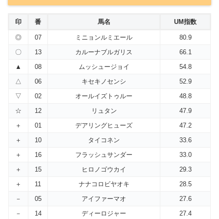
印
番
馬名
UM指数
◎
07
ミニョンルミエール
80.9
〇
13
カルーナブルガリス
66.1
▲
08
ムッシュージョイ
54.8
△
06
キセキノセンシ
52.9
▽
02
オールイズトゥルー
48.8
☆
12
リュタン
47.9
＋
01
デアリングヒューズ
47.2
＋
10
タイコネン
33.6
＋
16
フラッシュサンダー
33.0
＋
15
ヒロノゴウカイ
29.3
＋
11
ナナコロビヤオキ
28.5
－
05
アイファーマオ
27.6
－
14
ディーロジャー
27.4