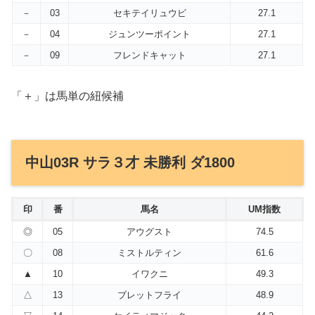
－
03
セキテイリュウビ
27.1
－
04
ジュンツーポイント
27.1
－
09
フレンドキャット
27.1
「＋」は馬単の紐候補
中山03R サラ３才 未勝利 ダ1800
印
番
馬名
UM指数
◎
05
アウグスト
74.5
〇
08
ミストルティン
61.6
▲
10
イワクニ
49.3
△
13
ブレットフライ
48.9