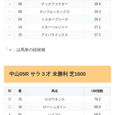
－
06
ナックファクター
29.9
－
09
サンブルッキングズ
29.3
－
04
ミスターブリーズ
29.2
－
14
スターソルジャー
27.1
－
15
アイパラドックス
27.1
「＋」は馬単の紐候補
中山05R サラ３才 未勝利 芝1600
印
番
馬名
UM指数
◎
15
カヨウネンカ
79.2
〇
16
ローシュタイン
68.0
▲
01
レイフル
58.5