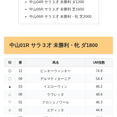
中山04R サラ３才 未勝利 ダ1200
中山05R サラ３才 未勝利 芝1600
中山06R サラ３才 未勝利・牝 芝2000
中山01R サラ３才 未勝利・牝 ダ1800
印
番
馬名
UM指数
◎
12
ピンキーウィンキー
74.8
〇
09
デルマティターニア
54.4
▲
03
イエローウィン
49.2
△
08
ラウレッタ
48.6
▽
01
クロシェノワール
46.3
☆
02
エディッタ
44.8