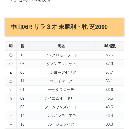
中山06R サラ３才 未勝利・牝 芝2000
印
番
馬名
UM指数
◎
15
アレグロモデラート
86.6
〇
06
ダノンアマレット
57.9
▲
05
ナンヨーアゼリア
57.7
△
11
ウェイマーク
56.1
▽
01
ナックフローラ
53.6
☆
09
テイエムオードリー
45.5
＋
03
フロムワンズハート
43.6
＋
14
ブルボンティアラ
43.4
＋
16
ルージュレイア
38.8