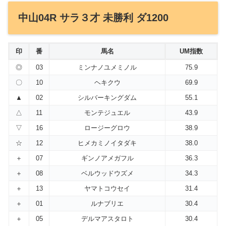
中山04R サラ３才 未勝利 ダ1200
印
番
馬名
UM指数
◎
03
ミンナノユメミノル
75.9
〇
10
ヘキクウ
69.9
▲
02
シルバーキングダム
55.1
△
11
モンテジュエル
43.9
▽
16
ロージーグロウ
38.9
☆
12
ヒメカミノイタダキ
38.0
＋
07
ギンノアメガフル
36.3
＋
08
ベルウッドウズメ
34.3
＋
13
ヤマトコウセイ
31.4
＋
01
ルナブリエ
30.4
＋
05
デルマアスタロト
30.4