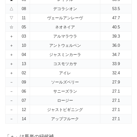
△
08
デコラシオン
53.5
▽
11
ヴェールアンレーヴ
47.7
☆
05
ネオネイア
40.5
＋
03
アルマラウラ
39.3
＋
10
アントウェルペン
36.0
＋
04
ジャスミンカーラ
34.7
＋
13
コスモツカサ
33.9
＋
02
アイレ
32.4
－
09
ソールズベリー
27.9
－
06
サニーズラン
27.1
－
07
ロージー
27.1
－
12
ジャストビギニング
27.1
－
14
アップフルーク
27.1
「＋」は馬単の紐候補