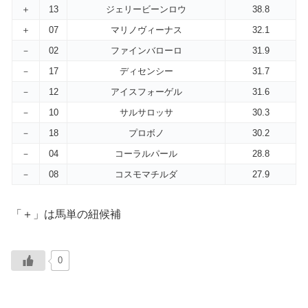
＋
13
ジェリービーンロウ
38.8
＋
07
マリノヴィーナス
32.1
－
02
ファインバローロ
31.9
－
17
ディセンシー
31.7
－
12
アイスフォーゲル
31.6
－
10
サルサロッサ
30.3
－
18
プロボノ
30.2
－
04
コーラルパール
28.8
－
08
コスモマチルダ
27.9
「＋」は馬単の紐候補
0