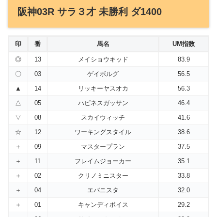
阪神03R サラ３才 未勝利 ダ1400
印
番
馬名
UM指数
◎
13
メイショウキッド
83.9
〇
03
ゲイボルグ
56.5
▲
14
リッキーヤスオカ
56.3
△
05
ハピネスガッサン
46.4
▽
08
スカイウィッチ
41.6
☆
12
ワーキングスタイル
38.6
＋
09
マスタープラン
37.5
＋
11
フレイムジョーカー
35.1
＋
02
クリノミニスター
33.8
＋
04
エバニスタ
32.0
＋
01
キャンディボイス
29.2