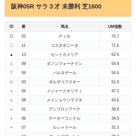
阪神05R サラ３才 未勝利 芝1600
印
番
馬名
UM指数
◎
02
ディオ
75.7
〇
11
コスタボニータ
71.6
▲
13
セントカメリア
62.6
△
09
ダノンフォーナイン
54.9
▽
04
バルタザール
54.6
☆
03
ボルザコフスキー
51.0
＋
05
メジャークオリティ
47.1
＋
08
メイショウソラフネ
43.6
＋
01
アンブロジアーナ
39.8
＋
06
テーオーコンドル
34.5
＋
07
ルシャドール
31.3