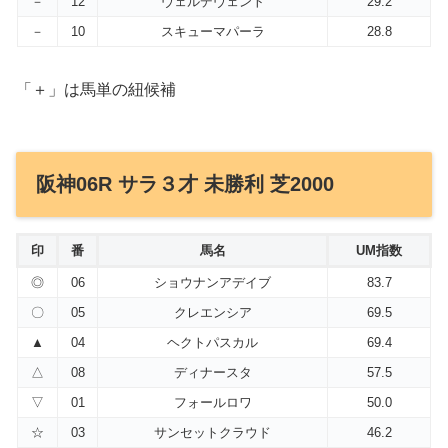
－
12
ヴェルデヴェント
29.2
－
10
スキューマパーラ
28.8
「＋」は馬単の紐候補
阪神06R サラ３才 未勝利 芝2000
印
番
馬名
UM指数
◎
06
ショウナンアデイブ
83.7
〇
05
クレエンシア
69.5
▲
04
ヘクトパスカル
69.4
△
08
ディナースタ
57.5
▽
01
フォールロワ
50.0
☆
03
サンセットクラウド
46.2