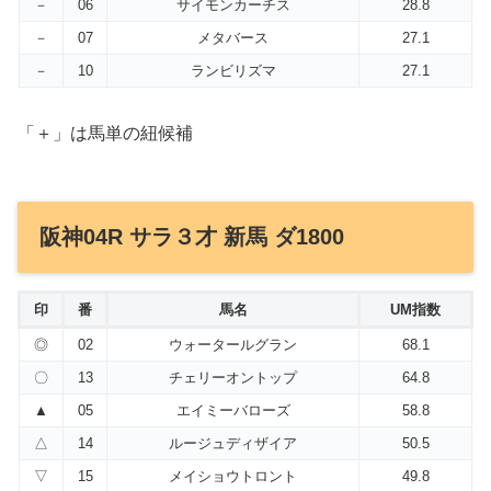
－
06
サイモンカーチス
28.8
－
07
メタバース
27.1
－
10
ランビリズマ
27.1
「＋」は馬単の紐候補
阪神04R サラ３才 新馬 ダ1800
印
番
馬名
UM指数
◎
02
ウォータールグラン
68.1
〇
13
チェリーオントップ
64.8
▲
05
エイミーバローズ
58.8
△
14
ルージュディザイア
50.5
▽
15
メイショウトロント
49.8