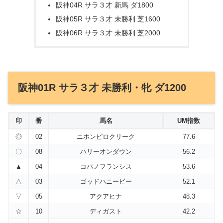
阪神04R サラ３才 新馬 ダ1800
阪神05R サラ３才 未勝利 芝1600
阪神06R サラ３才 未勝利 芝2000
阪神01R サラ３才 未勝利・牝 ダ1200
印
番
馬名
UM指数
◎
02
ニホンピロクリーク
77.6
〇
08
ハリーオンダウン
56.2
▲
04
コパノフランシス
53.6
△
03
ゴッドハニービー
52.1
▽
05
アクアヒナ
48.3
☆
10
ディガスト
42.2