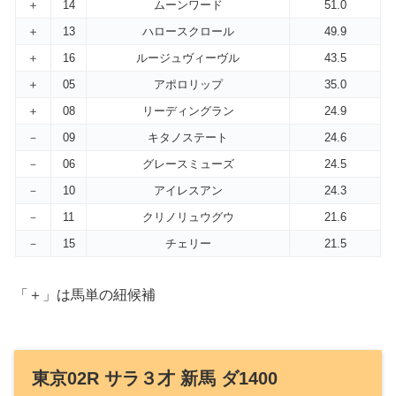
＋
14
ムーンワード
51.0
＋
13
ハロースクロール
49.9
＋
16
ルージュヴィーヴル
43.5
＋
05
アポロリップ
35.0
＋
08
リーディングラン
24.9
－
09
キタノステート
24.6
－
06
グレースミューズ
24.5
－
10
アイレスアン
24.3
－
11
クリノリュウグウ
21.6
－
15
チェリー
21.5
「＋」は馬単の紐候補
東京02R サラ３才 新馬 ダ1400