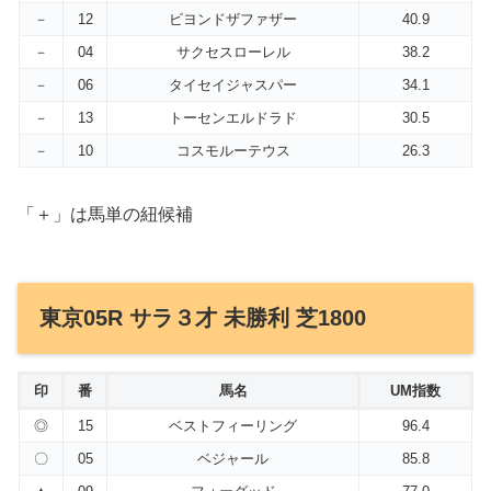
－
12
ビヨンドザファザー
40.9
－
04
サクセスローレル
38.2
－
06
タイセイジャスパー
34.1
－
13
トーセンエルドラド
30.5
－
10
コスモルーテウス
26.3
「＋」は馬単の紐候補
東京05R サラ３才 未勝利 芝1800
印
番
馬名
UM指数
◎
15
ベストフィーリング
96.4
〇
05
ベジャール
85.8