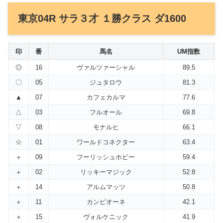
東京04R サラ３才 １勝クラス ダ1600
印
番
馬名
UM指数
◎
16
ヴァルツァーシャル
89.5
〇
05
ジュタロウ
81.3
▲
07
カフェカルマ
77.6
△
03
フルオール
69.8
▽
08
モナルヒ
66.1
☆
01
ワールドコネクター
63.4
＋
09
フーリッシュホビー
59.4
＋
02
リッキーマジック
52.8
＋
14
アルムマッツ
50.8
＋
11
カンピオーネ
42.1
＋
15
ヴォルケニック
41.9