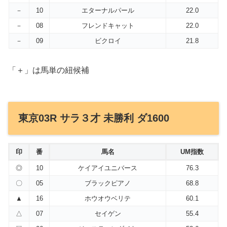
－
10
エターナルパール
22.0
－
08
フレンドキャット
22.0
－
09
ビクロイ
21.8
「＋」は馬単の紐候補
東京03R サラ３才 未勝利 ダ1600
印
番
馬名
UM指数
◎
10
ケイアイユニバース
76.3
〇
05
ブラックピアノ
68.8
▲
16
ホウオウベリテ
60.1
△
07
セイゲン
55.4