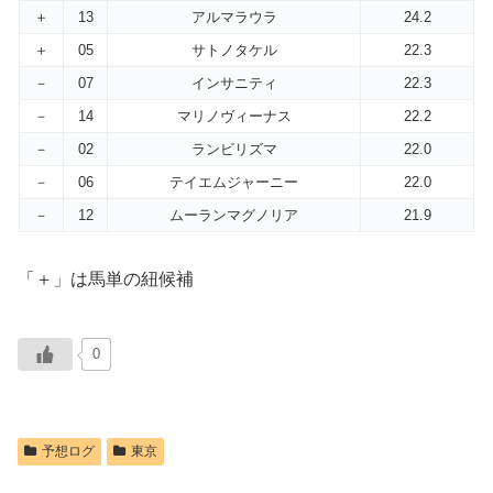
＋
13
アルマラウラ
24.2
＋
05
サトノタケル
22.3
－
07
インサニティ
22.3
－
14
マリノヴィーナス
22.2
－
02
ランビリズマ
22.0
－
06
テイエムジャーニー
22.0
－
12
ムーランマグノリア
21.9
「＋」は馬単の紐候補
0
予想ログ
東京