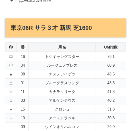
「＋」は馬単の紐候補
東京06R サラ３才 新馬 芝1600
印
番
馬名
UM指数
◎
16
トシギャングスター
79.1
〇
04
ルージュノブレス
60.9
▲
08
ナスノアイゲツ
48.5
△
01
ブルーグラスソング
48.3
▽
11
カナラクリーク
41.3
☆
03
アルゲンテウス
40.2
＋
15
クロシュ
31.8
＋
10
アーストラベル
30.8
＋
09
ウインオリハルコン
29.9