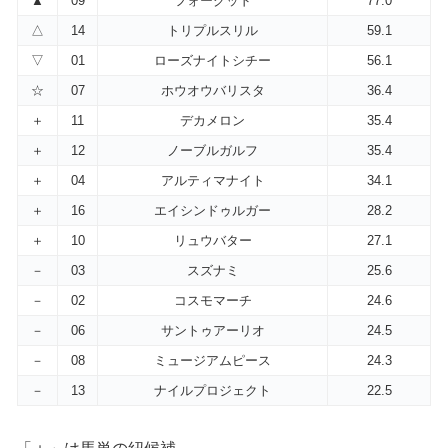
▲
09
フォーグッド
77.0
△
14
トリプルスリル
59.1
▽
01
ローズナイトシチー
56.1
☆
07
ホウオウバリスタ
36.4
＋
11
デカメロン
35.4
＋
12
ノーブルガルフ
35.4
＋
04
アルティマナイト
34.1
＋
16
エイシンドゥルガー
28.2
＋
10
リュウバター
27.1
－
03
スズナミ
25.6
－
02
コスモマーチ
24.6
－
06
サントゥアーリオ
24.5
－
08
ミュージアムピース
24.3
－
13
ナイルプロジェクト
22.5