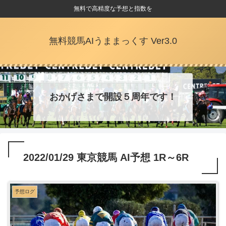
無料で高精度な予想と指数を
無料競馬AIうままっくす Ver3.0
おかげさまで開設５周年です！
2022/01/29 東京競馬 AI予想 1R～6R
予想ログ