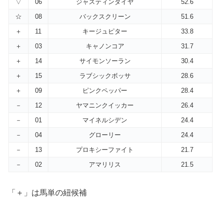
▽
06
ジャスティンダイヤ
52.6
☆
08
バックスクリーン
51.6
＋
11
キージュピター
33.8
＋
03
キャノンコア
31.7
＋
14
サイモンソーラン
30.4
＋
15
ラブシックボッサ
28.6
＋
09
ピンクペッパー
28.4
－
12
ヤマニンクイッカー
26.4
－
01
マイネルシデン
24.4
－
04
グローリー
24.4
－
13
プロキシーファイト
21.7
－
02
アマリリス
21.5
「＋」は馬単の紐候補