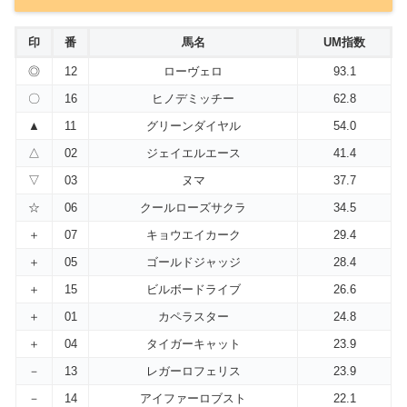
印
番
馬名
UM指数
◎
12
ローヴェロ
93.1
〇
16
ヒノデミッチー
62.8
▲
11
グリーンダイヤル
54.0
△
02
ジェイエルエース
41.4
▽
03
ヌマ
37.7
☆
06
クールローズサクラ
34.5
＋
07
キョウエイカーク
29.4
＋
05
ゴールドジャッジ
28.4
＋
15
ビルボードライブ
26.6
＋
01
カペラスター
24.8
＋
04
タイガーキャット
23.9
－
13
レガーロフェリス
23.9
－
14
アイファーロブスト
22.1