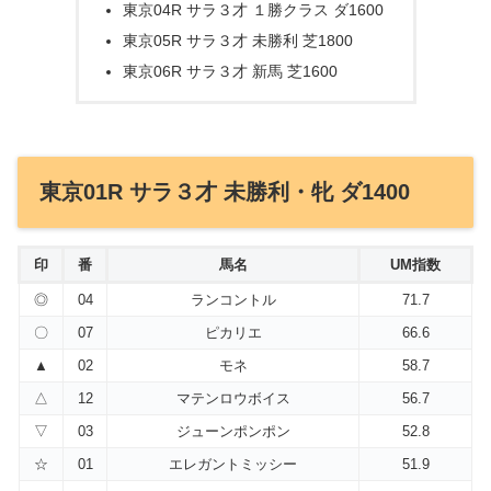
東京04R サラ３才 １勝クラス ダ1600
東京05R サラ３才 未勝利 芝1800
東京06R サラ３才 新馬 芝1600
東京01R サラ３才 未勝利・牝 ダ1400
印
番
馬名
UM指数
◎
04
ランコントル
71.7
〇
07
ピカリエ
66.6
▲
02
モネ
58.7
△
12
マテンロウボイス
56.7
▽
03
ジューンポンポン
52.8
☆
01
エレガントミッシー
51.9