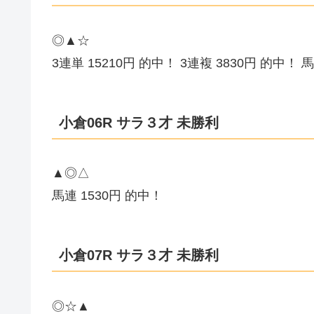
◎▲☆
3連単 15210円 的中！ 3連複 3830円 的中！ 
小倉06R サラ３才 未勝利
▲◎△
馬連 1530円 的中！
小倉07R サラ３才 未勝利
◎☆▲