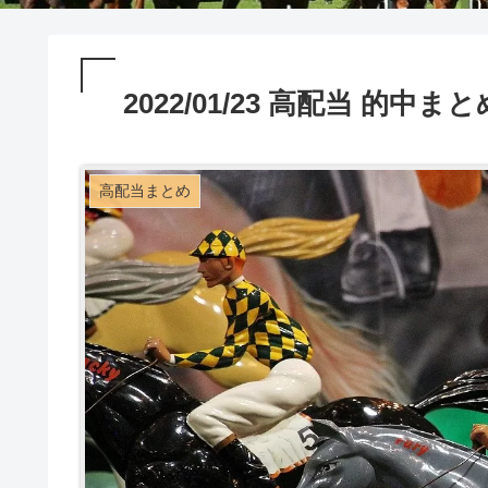
2022/01/23 高配当 的中まと
高配当まとめ