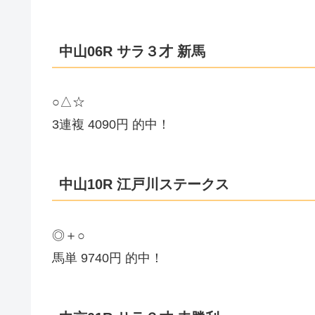
中山06R サラ３才 新馬
○△☆
3連複 4090円 的中！
中山10R 江戸川ステークス
◎＋○
馬単 9740円 的中！