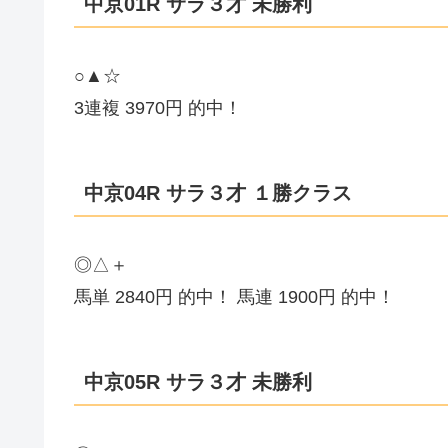
中京01R サラ３才 未勝利
○▲☆
3連複 3970円 的中！
中京04R サラ３才 １勝クラス
◎△＋
馬単 2840円 的中！ 馬連 1900円 的中！
中京05R サラ３才 未勝利