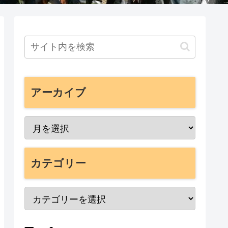
アーカイブ
カテゴリー