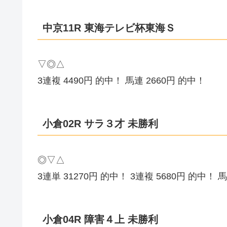
中京11R 東海テレビ杯東海Ｓ
▽◎△
3連複 4490円 的中！ 馬連 2660円 的中！
小倉02R サラ３才 未勝利
◎▽△
3連単 31270円 的中！ 3連複 5680円 的中！ 
小倉04R 障害４上 未勝利