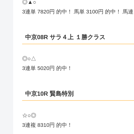
◎▲○
3連単 7820円 的中！ 馬単 3100円 的中！ 馬連
中京08R サラ４上 １勝クラス
◎○△
3連単 5020円 的中！
中京10R 賢島特別
☆○◎
3連複 8310円 的中！