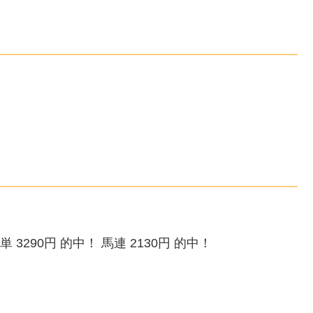
馬単 3290円 的中！ 馬連 2130円 的中！