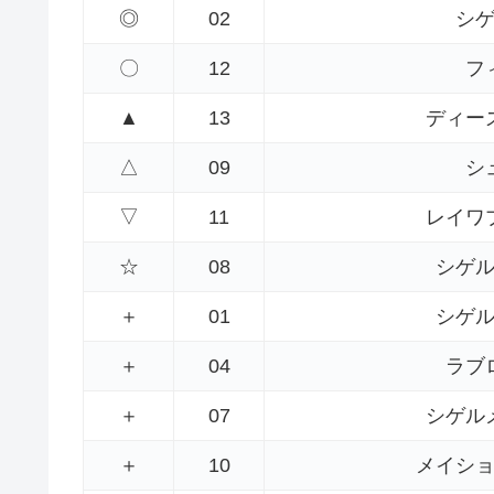
◎
02
シ
〇
12
フ
▲
13
ディー
△
09
シ
▽
11
レイワ
☆
08
シゲ
＋
01
シゲ
＋
04
ラブ
＋
07
シゲル
＋
10
メイシ