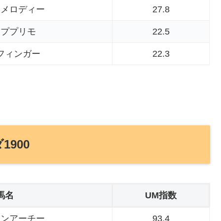
ムメロディー
27.8
ーププリモ
22.5
フィンガー
22.3
1900
馬名
UM指数
ナンアーチー
93.4