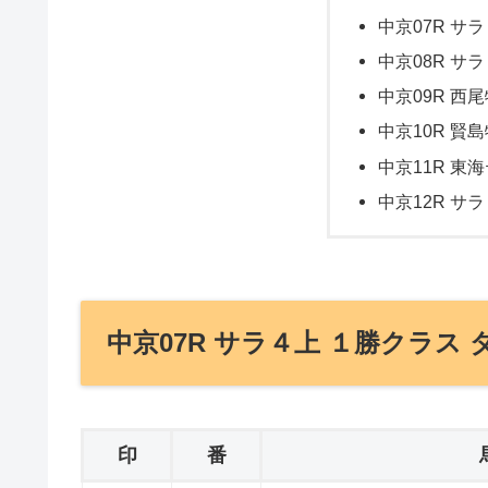
中京07R サラ
中京08R サラ
中京09R 西尾
中京10R 賢島
中京11R 東
中京12R サラ
中京07R サラ４上 １勝クラス ダ
印
番