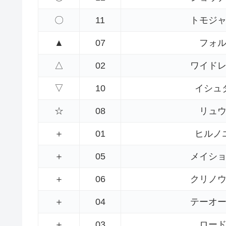
〇
11
トモジ
▲
07
フォ
△
02
ワイド
▽
10
イシュ
☆
08
リュ
＋
01
ヒルノ
＋
05
メイシ
＋
06
クリノ
＋
04
テーオ
＋
03
ロー