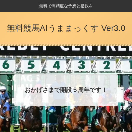
無料で高精度な予想と指数を
無料競馬AIうままっくす Ver3.0
おかげさまで開設５周年です！