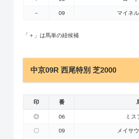
－
09
マイネ
「＋」は馬単の紐候補
中京09R 西尾特別 芝2000
印
番
◎
06
ミス
〇
09
メイサ