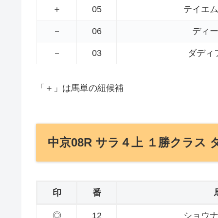
＋
05
テイエ
－
06
ディ
－
03
ダディ
「＋」は馬単の紐候補
中京08R サラ４上 １勝クラス ダ
印
番
◎
12
ショウ