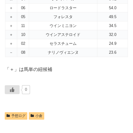
＋
06
ロードラスター
54.0
＋
05
フォレスタ
49.5
＋
11
ウインミニヨン
34.5
＋
10
ウインアステロイド
32.0
＋
02
セラスチューム
24.9
－
08
ナリノヴィエンヌ
23.6
「＋」は馬単の紐候補
0
予想ログ
小倉