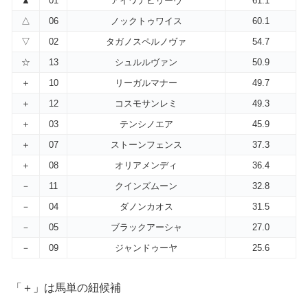
▲
01
アイワナビリーヴ
61.1
△
06
ノックトゥワイス
60.1
▽
02
タガノスペルノヴァ
54.7
☆
13
シュルルヴァン
50.9
＋
10
リーガルマナー
49.7
＋
12
コスモサンレミ
49.3
＋
03
テンシノエア
45.9
＋
07
ストーンフェンス
37.3
＋
08
オリアメンディ
36.4
－
11
クインズムーン
32.8
－
04
ダノンカオス
31.5
－
05
ブラックアーシャ
27.0
－
09
ジャンドゥーヤ
25.6
「＋」は馬単の紐候補