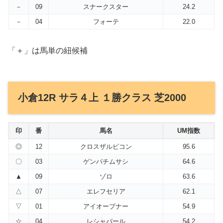
－
09
スナークスター
24.2
－
04
フォーテ
22.0
「＋」は馬単の紐候補
小倉12R サラ４上 １勝クラス 芝2000
印
番
馬名
UM指数
◎
12
クロスザルビコン
95.6
〇
03
ゲンパチムサシ
64.6
▲
09
ゾロ
63.6
△
07
エレフセリア
62.1
▽
01
アイオープナー
54.9
☆
04
レシャバール
54.2