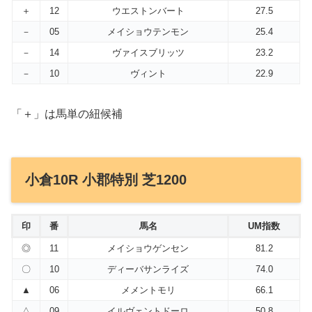
＋
12
ウエストンバート
27.5
－
05
メイショウテンモン
25.4
－
14
ヴァイスブリッツ
23.2
－
10
ヴィント
22.9
「＋」は馬単の紐候補
小倉10R 小郡特別 芝1200
印
番
馬名
UM指数
◎
11
メイショウゲンセン
81.2
〇
10
ディーバサンライズ
74.0
▲
06
メメントモリ
66.1
△
09
イルヴェントドーロ
50.8