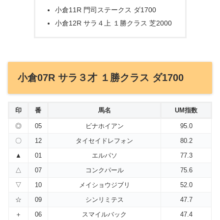
小倉11R 門司ステークス ダ1700
小倉12R サラ４上 １勝クラス 芝2000
小倉07R サラ３才 １勝クラス ダ1700
印
番
馬名
UM指数
◎
05
ビナホイアン
95.0
〇
12
タイセイドレフォン
80.2
▲
01
エルパソ
77.3
△
07
コンクパール
75.6
▽
10
メイショウジブリ
52.0
☆
09
シンリミテス
47.7
＋
06
スマイルバック
47.4