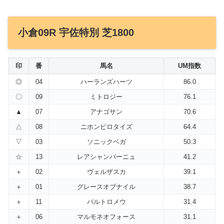
小倉09R 宇佐特別 芝1800
印
番
馬名
UM指数
◎
04
ハーランズハーツ
86.0
〇
09
ミトロジー
76.1
▲
07
アナゴサン
70.6
△
08
ニホンピロタイズ
64.4
▽
03
ソニックベガ
50.3
☆
13
レアシャンパーニュ
41.2
＋
02
ヴェルザスカ
39.1
＋
01
グレースオブナイル
38.7
＋
11
バルトロメウ
31.4
＋
06
マルモネオフォース
31.1