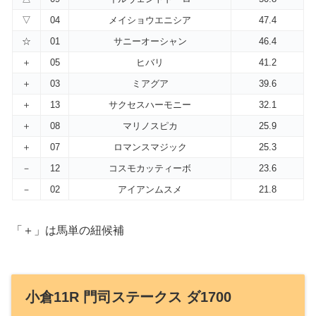
▽
04
メイショウエニシア
47.4
☆
01
サニーオーシャン
46.4
＋
05
ヒバリ
41.2
＋
03
ミアグア
39.6
＋
13
サクセスハーモニー
32.1
＋
08
マリノスピカ
25.9
＋
07
ロマンスマジック
25.3
－
12
コスモカッティーボ
23.6
－
02
アイアンムスメ
21.8
「＋」は馬単の紐候補
小倉11R 門司ステークス ダ1700