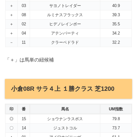
＋
03
サヨノトレイダー
40.9
＋
08
ルミナスフラックス
39.3
＋
02
ヒデノレインボー
35.5
＋
04
アテンパーティ
34.2
－
11
クラーベドラド
32.2
「＋」は馬単の紐候補
小倉08R サラ４上 １勝クラス 芝1200
印
番
馬名
UM指数
◎
15
ショウナンラスボス
79.8
〇
14
ジュストコル
73.7