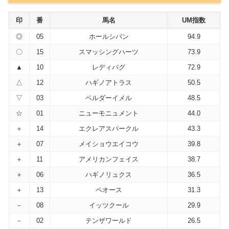
印
番
馬名
UM指数
◎
05
ホールシバン
94.9
〇
15
スマッシングハーツ
73.9
▲
10
レディバグ
72.9
△
12
ハギノアトラス
50.5
▽
03
ベルダーイメル
48.5
☆
01
ニューモニュメント
44.0
＋
14
エクレアスパークル
43.3
＋
07
メイショウエイコウ
39.8
＋
11
アメリカンフェイス
38.7
＋
06
ハギノリュクス
36.5
＋
13
ペオース
31.3
－
08
イッツクール
29.9
－
02
テンザワールド
26.5