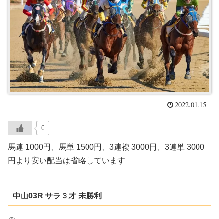
2022.01.15
0
馬連 1000円、馬単 1500円、3連複 3000円、3連単 3000
円より安い配当は省略しています
中山03R サラ３才 未勝利