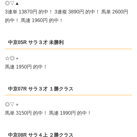
◎▽▲
3連単 13870円 的中！ 3連複 3890円 的中！ 馬単 2600円
的中！ 馬連 1960円 的中！
中京05R サラ３才 未勝利
☆◎＋
馬連 1950円 的中！
中京07R サラ３才 １勝クラス
◎▽＋
馬単 3150円 的中！ 馬連 1990円 的中！
中京08R サラ４上 ２勝クラス