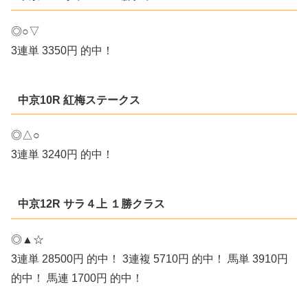
◎○▽
3連単 3350円 的中！
中京10R 紅梅ステークス
◎△○
3連単 3240円 的中！
中京12R サラ４上 １勝クラス
◎▲☆
3連単 28500円 的中！ 3連複 5710円 的中！ 馬単 3910円
的中！ 馬連 1700円 的中！