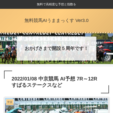
無料で高精度な予想と指数を
無料競馬AIうままっくす Ver3.0
おかげさまで開設５周年です！
2022/01/08 中京競馬 AI予想 7R～12R
すばるステークスなど
中京