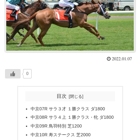
2022.01.07
0
目次
中京07R サラ３才 １勝クラス ダ1800
中京08R サラ４上 １勝クラス・牝 ダ1800
中京09R 鳥羽特別 芝1200
中京10R 寿ステークス 芝2000