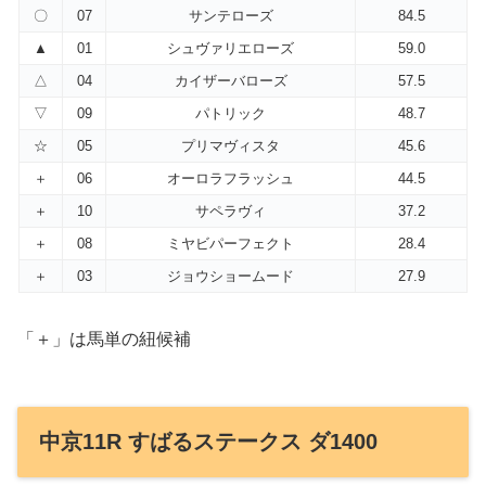
〇
07
サンテローズ
84.5
▲
01
シュヴァリエローズ
59.0
△
04
カイザーバローズ
57.5
▽
09
パトリック
48.7
☆
05
プリマヴィスタ
45.6
＋
06
オーロラフラッシュ
44.5
＋
10
サペラヴィ
37.2
＋
08
ミヤビパーフェクト
28.4
＋
03
ジョウショームード
27.9
「＋」は馬単の紐候補
中京11R すばるステークス ダ1400