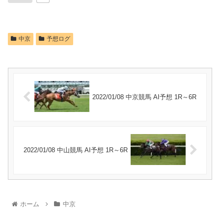
中京
予想ログ
2022/01/08 中京競馬 AI予想 1R～6R
2022/01/08 中山競馬 AI予想 1R～6R
ホーム
中京