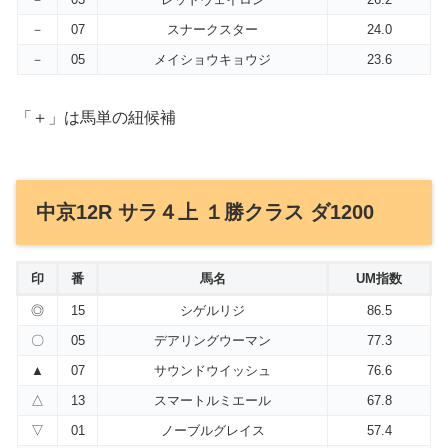
－
07
スナークスター
24.0
－
05
メイショウキョウジ
23.6
「＋」は馬単の紐候補
中京12R サラ４上 １勝クラス ダ1200
印
番
馬名
UM指数
◎
15
シゲルリジ
86.5
〇
05
デアリングウーマン
77.3
▲
07
サウンドウイッシュ
76.6
△
13
スマートルミエール
67.8
▽
01
ノーブルグレイス
57.4