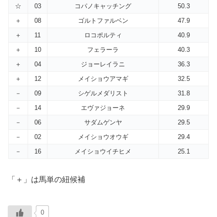
☆
03
コパノキャッチング
50.3
＋
08
ゴルトファルベン
47.9
＋
11
ロコポルティ
40.9
＋
10
フェラーラ
40.3
＋
04
ジョーレイラニ
36.3
＋
12
メイショウアマギ
32.5
－
09
シゲルメダリスト
31.8
－
14
エヴァジョーネ
29.9
－
06
サダムゲンヤ
29.5
－
02
メイショウオウギ
29.4
－
16
メイショウイチヒメ
25.1
「＋」は馬単の紐候補
0