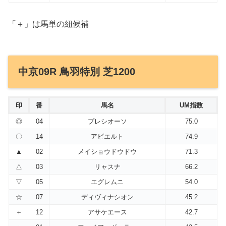
「＋」は馬単の紐候補
中京09R 鳥羽特別 芝1200
印
番
馬名
UM指数
◎
04
プレシオーソ
75.0
〇
14
アビエルト
74.9
▲
02
メイショウドウドウ
71.3
△
03
リャスナ
66.2
▽
05
エグレムニ
54.0
☆
07
ディヴィナシオン
45.2
＋
12
アサケエース
42.7