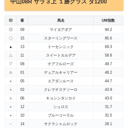
中山08R サラ３上 １勝クラス ダ1200
印
番
馬名
UM指数
◎
09
マイヨアポア
94.2
〇
15
スターリングワース
85.6
▲
13
トーセンニック
69.3
△
11
スイートカルデア
58.8
▽
08
チアフルローズ
49.7
☆
01
デュアルキャリアー
48.2
＋
05
エアダンルース
44.7
＋
02
クレマチステソーロ
43.9
＋
06
キョシンタンカイ
43.0
＋
12
シュロス
31.7
＋
10
ブルーコーラル
31.5
－
14
サクラシャムロック
28.1