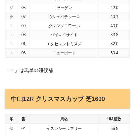
▽
05
ゼーゲン
42.0
☆
07
ウシュバテソーロ
40.1
＋
09
ダノングロワール
40.0
＋
06
バイマイサイド
33.8
＋
01
エクセレントミスズ
32.0
＋
08
ニューポート
30.4
「＋」は馬単の紐候補
中山12R クリスマスカップ 芝1600
印
番
馬名
UM指数
◎
04
イズンシーラブリー
66.5