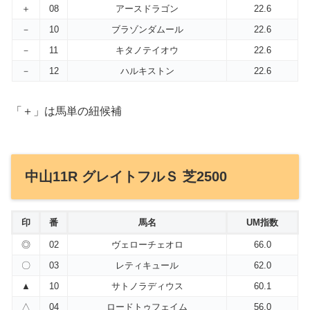
＋
08
アースドラゴン
22.6
－
10
ブラゾンダムール
22.6
－
11
キタノテイオウ
22.6
－
12
ハルキストン
22.6
「＋」は馬単の紐候補
中山11R グレイトフルＳ 芝2500
印
番
馬名
UM指数
◎
02
ヴェローチェオロ
66.0
〇
03
レティキュール
62.0
▲
10
サトノラディウス
60.1
△
04
ロードトゥフェイム
56.0