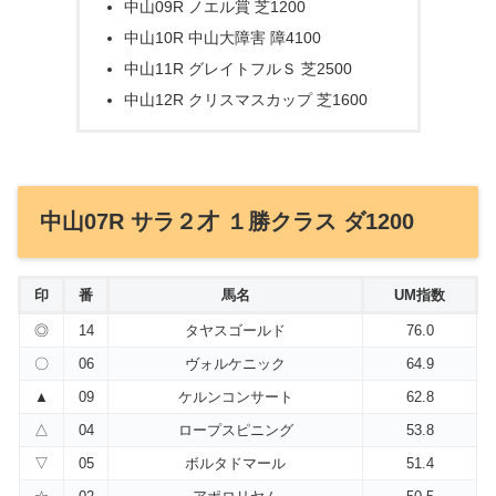
中山09R ノエル賞 芝1200
中山10R 中山大障害 障4100
中山11R グレイトフルＳ 芝2500
中山12R クリスマスカップ 芝1600
中山07R サラ２才 １勝クラス ダ1200
印
番
馬名
UM指数
◎
14
タヤスゴールド
76.0
〇
06
ヴォルケニック
64.9
▲
09
ケルンコンサート
62.8
△
04
ロープスピニング
53.8
▽
05
ボルタドマール
51.4