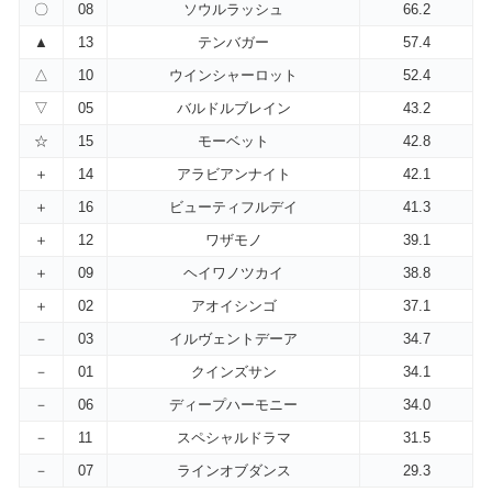
〇
08
ソウルラッシュ
66.2
▲
13
テンバガー
57.4
△
10
ウインシャーロット
52.4
▽
05
バルドルブレイン
43.2
☆
15
モーベット
42.8
＋
14
アラビアンナイト
42.1
＋
16
ビューティフルデイ
41.3
＋
12
ワザモノ
39.1
＋
09
ヘイワノツカイ
38.8
＋
02
アオイシンゴ
37.1
－
03
イルヴェントデーア
34.7
－
01
クインズサン
34.1
－
06
ディープハーモニー
34.0
－
11
スペシャルドラマ
31.5
－
07
ラインオブダンス
29.3