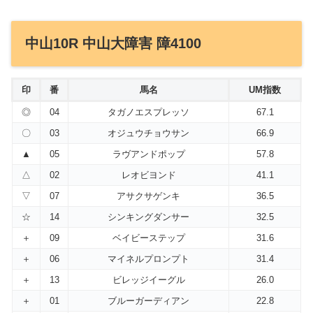
中山10R 中山大障害 障4100
印
番
馬名
UM指数
◎
04
タガノエスプレッソ
67.1
〇
03
オジュウチョウサン
66.9
▲
05
ラヴアンドポップ
57.8
△
02
レオビヨンド
41.1
▽
07
アサクサゲンキ
36.5
☆
14
シンキングダンサー
32.5
＋
09
ベイビーステップ
31.6
＋
06
マイネルプロンプト
31.4
＋
13
ビレッジイーグル
26.0
＋
01
ブルーガーディアン
22.8