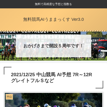
無料で高精度な予想と指数を
無料競馬AIうままっくす Ver3.0
おかげさまで開設５周年です！
2021/12/25 中山競馬 AI予想 7R～12R
グレイトフルＳなど
中山