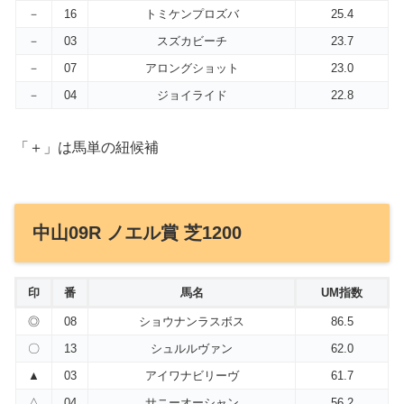
－
16
トミケンプロズバ
25.4
－
03
スズカビーチ
23.7
－
07
アロングショット
23.0
－
04
ジョイライド
22.8
「＋」は馬単の紐候補
中山09R ノエル賞 芝1200
印
番
馬名
UM指数
◎
08
ショウナンラスボス
86.5
〇
13
シュルルヴァン
62.0
▲
03
アイワナビリーヴ
61.7
△
04
サニーオーシャン
56.2