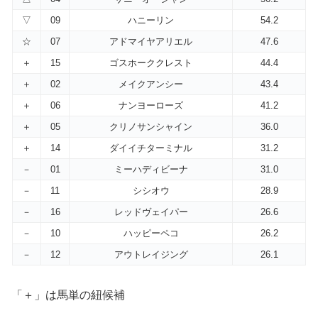
▽
09
ハニーリン
54.2
☆
07
アドマイヤアリエル
47.6
＋
15
ゴスホーククレスト
44.4
＋
02
メイクアンシー
43.4
＋
06
ナンヨーローズ
41.2
＋
05
クリノサンシャイン
36.0
＋
14
ダイイチターミナル
31.2
－
01
ミーハディビーナ
31.0
－
11
シシオウ
28.9
－
16
レッドヴェイパー
26.6
－
10
ハッピーペコ
26.2
－
12
アウトレイジング
26.1
「＋」は馬単の紐候補