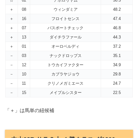
☆
02
アポロリヤム
50.5
＋
08
ウィンダミア
48.2
＋
16
フロイトセンス
47.4
＋
07
パスポートチェック
46.8
＋
13
ダイチラファール
44.3
＋
01
オーロベルディ
37.2
－
03
ナックドロップス
35.1
－
12
トウカイファクター
34.9
－
10
カブラヤジョウ
29.8
－
11
クリノメガミエース
24.7
－
15
メイプルシスター
22.5
「＋」は馬単の紐候補