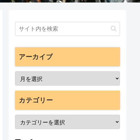
アーカイブ
カテゴリー