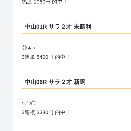
馬連 1060円 的中！
中山01R サラ２才 未勝利
◎▲○
3連単 5400円 的中！
中山06R サラ２才 新馬
○△◎
3連複 3380円 的中！