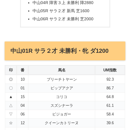
中山04R 障害３上 未勝利 障2880
中山05R サラ２才 新馬 芝1600
中山06R サラ２才 未勝利 芝2000
中山01R サラ２才 未勝利・牝 ダ1200
印
番
馬名
UM指数
◎
10
プリーチトヤーン
92.3
〇
01
ビップアクア
86.7
▲
15
コリコ
64.8
△
04
スズシナーラ
61.1
▽
06
ビジョガー
58.4
☆
12
クイーンカトリーヌ
39.6