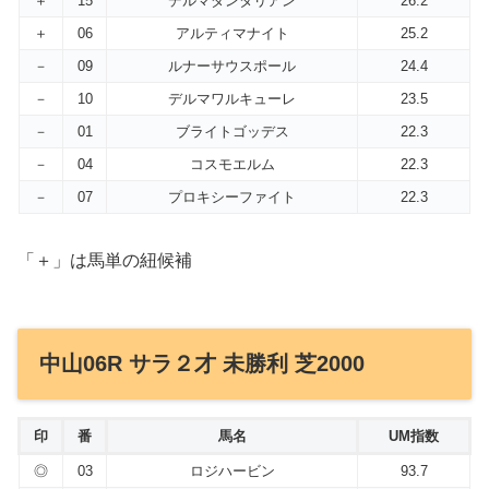
＋
15
デルマダンタリアン
26.2
＋
06
アルティマナイト
25.2
－
09
ルナーサウスポール
24.4
－
10
デルマワルキューレ
23.5
－
01
ブライトゴッデス
22.3
－
04
コスモエルム
22.3
－
07
プロキシーファイト
22.3
「＋」は馬単の紐候補
中山06R サラ２才 未勝利 芝2000
印
番
馬名
UM指数
◎
03
ロジハービン
93.7