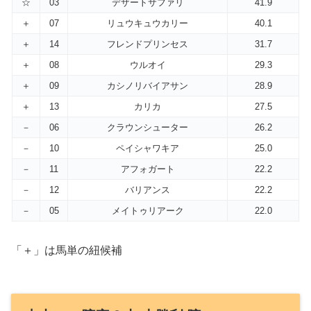
☆
03
デザートサファリ
41.9
＋
07
リュウキュウカリー
40.1
＋
14
フレンドプリンセス
31.7
＋
08
ウルオイ
29.3
＋
09
カシノリバイアサン
28.9
＋
13
カリカ
27.5
－
06
クラウンシューター
26.2
－
10
ペイシャワキア
25.0
－
11
アフォガート
22.2
－
12
バリアンス
22.2
－
05
メイトゥリアーク
22.0
「＋」は馬単の紐候補