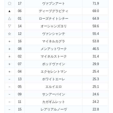
〇
17
ヴァプンアート
71.9
▲
06
ディープグラビティ
69.0
△
01
ローズナイトシチー
64.9
▽
14
オーシャンズヨリ
59.6
☆
12
ヴァンシャンテ
55.4
＋
16
マイネルカグラ
53.8
＋
08
メンアットワーク
46.5
＋
02
マイネルストーク
31.4
＋
07
ポッドヴァイン
29.9
＋
04
エクセレントマン
25.4
－
13
ホワイトエーレ
25.3
－
05
エルイエロ
25.1
－
09
サンアーバイン
24.6
－
11
カガギムレット
24.2
－
15
レアリアルノーヴ
22.8