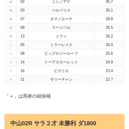
＋
02
ニシノアナ
35.7
＋
03
ベルベリス
35.1
＋
07
タマノルーナ
29.8
＋
09
ラージベル
26.5
＋
13
ミウィ
26.2
－
05
ミラーレイク
26.0
－
08
ビッグロジールーフ
25.6
－
14
トーアスカーレット
24.9
－
16
ピカリエ
23.4
－
11
サリーチャン
22.7
「＋」は馬単の紐候補
中山02R サラ２才 未勝利 ダ1800