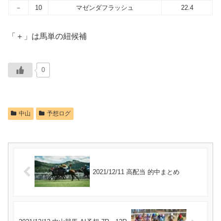
－
10
マゼンダフラッシュ
22.4
「＋」は馬単の紐候補
0
中山
予想ログ
2021/12/11 高配当 的中まとめ