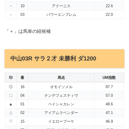
－
10
アドーニス
22.6
－
03
パワーエンブレム
22.0
「＋」は馬単の紐候補
中山03R サラ２才 未勝利 ダ1200
印
番
馬名
UM指数
◎
16
オモイソメル
87.7
〇
04
ナンデフェスティヴ
57.0
▲
01
ペイシャカレン
48.6
△
02
アイアムラベンダー
47.1
▽
15
イエローブーケ
46.9