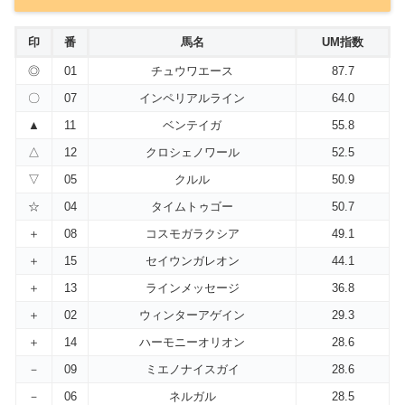
印
番
馬名
UM指数
◎
01
チュウワエース
87.7
〇
07
インペリアルライン
64.0
▲
11
ベンテイガ
55.8
△
12
クロシェノワール
52.5
▽
05
クルル
50.9
☆
04
タイムトゥゴー
50.7
＋
08
コスモガラクシア
49.1
＋
15
セイウンガレオン
44.1
＋
13
ラインメッセージ
36.8
＋
02
ウィンターアゲイン
29.3
＋
14
ハーモニーオリオン
28.6
－
09
ミエノナイスガイ
28.6
－
06
ネルガル
28.5