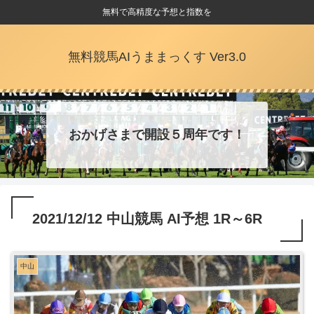
無料で高精度な予想と指数を
無料競馬AIうままっくす Ver3.0
おかげさまで開設５周年です！
2021/12/12 中山競馬 AI予想 1R～6R
中山