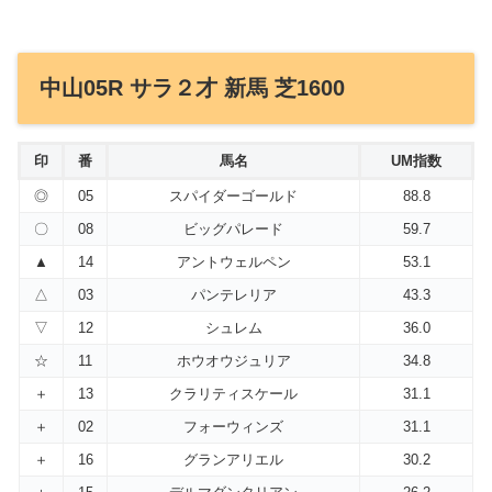
中山05R サラ２才 新馬 芝1600
印
番
馬名
UM指数
◎
05
スパイダーゴールド
88.8
〇
08
ビッグパレード
59.7
▲
14
アントウェルペン
53.1
△
03
パンテレリア
43.3
▽
12
シュレム
36.0
☆
11
ホウオウジュリア
34.8
＋
13
クラリティスケール
31.1
＋
02
フォーウィンズ
31.1
＋
16
グランアリエル
30.2