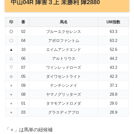
中山04R 障害３上 未勝利 障2880
印
番
馬名
UM指数
◎
02
ブルーエクセレンス
63.3
〇
04
アポロファントム
63.2
▲
10
エイムアンドエンド
52.6
△
06
アルトリウス
44.2
▽
07
ワインレッドローズ
43.2
☆
05
ダイワセントライト
42.3
＋
09
テンチシンメイ
37.1
＋
08
ヤマノグリッターズ
29.8
＋
01
タマモアンドロメダ
29.0
＋
03
グラスディアブロ
28.9
「＋」は馬単の紐候補