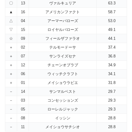
〇
13
ヴァルキュリア
63.3
▲
16
アメリカンファクト
58.7
△
04
アーマーバローズ
53.0
▽
15
ロイヤルバローズ
49.1
☆
09
フィールザファラオ
44.1
＋
02
テルモードーサ
37.4
＋
07
サンライズセナ
36.8
＋
12
チェーンオブラブ
34.9
＋
06
ウィッチクラフト
34.1
＋
01
メイショウラビエ
31.8
－
14
サンマルベスト
29.7
－
03
コンセッションズ
29.3
－
05
ローレルジャック
29.3
－
08
イッシン
28.8
－
11
メイショウサチシオ
28.8