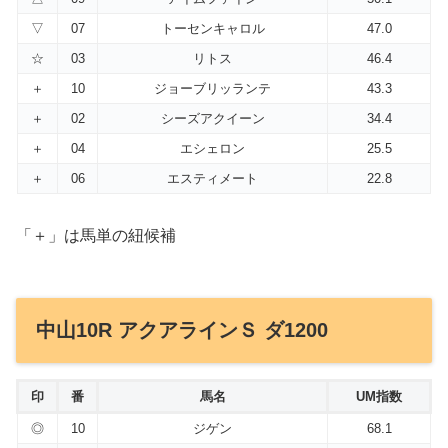
▽
07
トーセンキャロル
47.0
☆
03
リトス
46.4
＋
10
ジョーブリッランテ
43.3
＋
02
シーズアクイーン
34.4
＋
04
エシェロン
25.5
＋
06
エスティメート
22.8
「＋」は馬単の紐候補
中山10R アクアラインＳ ダ1200
印
番
馬名
UM指数
◎
10
ジゲン
68.1