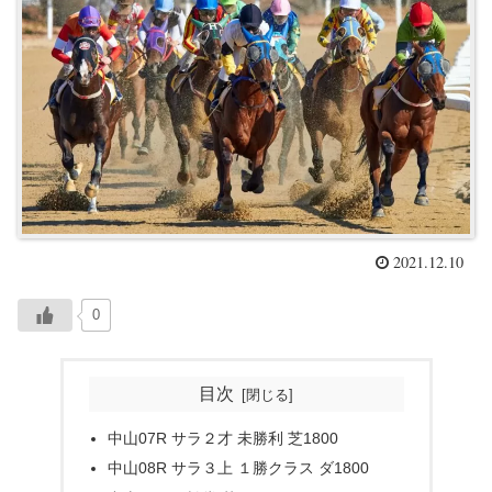
2021.12.10
0
目次
中山07R サラ２才 未勝利 芝1800
中山08R サラ３上 １勝クラス ダ1800