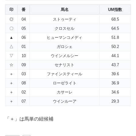
印
番
馬名
UM指数
◎
04
ストゥーティ
68.5
〇
05
クロスセル
64.5
▲
06
ヒューマンコメディ
51.8
△
01
ガロシェ
50.2
▽
10
ウインメルシー
44.1
☆
09
セナリスト
43.7
＋
03
ファインスティール
39.6
＋
08
ローゼライト
36.9
＋
02
カサーレ
34.6
＋
07
ウインルーア
29.3
「＋」は馬単の紐候補