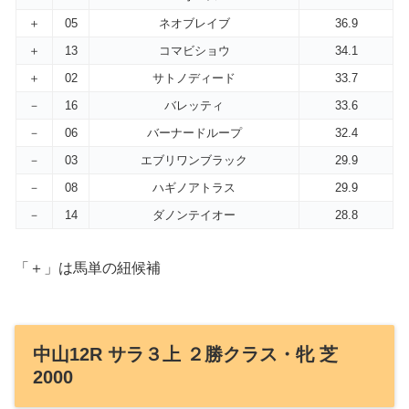
＋
05
ネオブレイブ
36.9
＋
13
コマビショウ
34.1
＋
02
サトノディード
33.7
－
16
バレッティ
33.6
－
06
バーナードループ
32.4
－
03
エブリワンブラック
29.9
－
08
ハギノアトラス
29.9
－
14
ダノンテイオー
28.8
「＋」は馬単の紐候補
中山12R サラ３上 ２勝クラス・牝 芝
2000