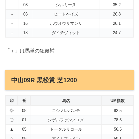
－
08
シルミーヌ
35.2
－
03
ヒートヘイズ
26.8
－
16
ホウオウサマンサ
26.1
－
13
ダイチヴィット
24.7
「＋」は馬単の紐候補
中山09R 黒松賞 芝1200
印
番
馬名
UM指数
◎
08
ニシノレバンテ
82.5
〇
01
シゲルファンノユメ
78.5
▲
05
トータルリコール
56.5
△
09
アイムファイン
50.1