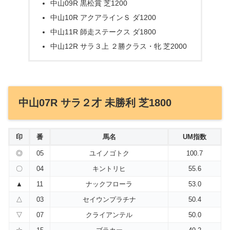
中山09R 黒松賞 芝1200
中山10R アクアラインＳ ダ1200
中山11R 師走ステークス ダ1800
中山12R サラ３上 ２勝クラス・牝 芝2000
中山07R サラ２才 未勝利 芝1800
印
番
馬名
UM指数
◎
05
ユイノゴトク
100.7
〇
04
キントリヒ
55.6
▲
11
ナックフローラ
53.0
△
03
セイウンプラチナ
50.4
▽
07
クライアンテル
50.0