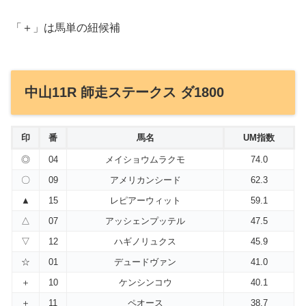
「＋」は馬単の紐候補
中山11R 師走ステークス ダ1800
印
番
馬名
UM指数
◎
04
メイショウムラクモ
74.0
〇
09
アメリカンシード
62.3
▲
15
レピアーウィット
59.1
△
07
アッシェンプッテル
47.5
▽
12
ハギノリュクス
45.9
☆
01
デュードヴァン
41.0
＋
10
ケンシンコウ
40.1
＋
11
ペオース
38.7