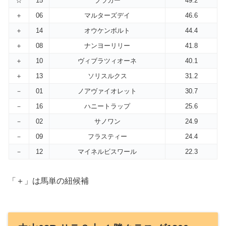
☆
15
ブラカー
49.2
＋
06
マルターズデイ
46.6
＋
14
オウケンボルト
44.4
＋
08
ナンヨーリリー
41.8
＋
10
ヴィブラツィオーネ
40.1
＋
13
ソリスルクス
31.2
－
01
ノアヴァイオレット
30.7
－
16
ハニートラップ
25.6
－
02
サノワン
24.9
－
09
フラスティー
24.4
－
12
マイネルビスワール
22.3
「＋」は馬単の紐候補