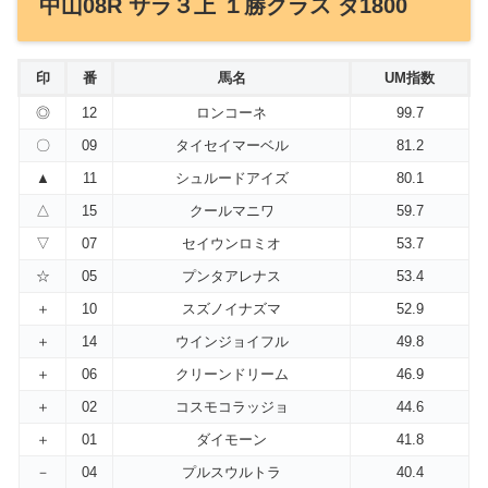
中山08R サラ３上 １勝クラス ダ1800
印
番
馬名
UM指数
◎
12
ロンコーネ
99.7
〇
09
タイセイマーベル
81.2
▲
11
シュルードアイズ
80.1
△
15
クールマニワ
59.7
▽
07
セイウンロミオ
53.7
☆
05
プンタアレナス
53.4
＋
10
スズノイナズマ
52.9
＋
14
ウインジョイフル
49.8
＋
06
クリーンドリーム
46.9
＋
02
コスモコラッジョ
44.6
＋
01
ダイモーン
41.8
－
04
プルスウルトラ
40.4