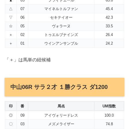
▲
03
ブライドエール
65.8
△
07
マイネルトルファン
45.4
▽
06
セキテイオー
42.3
☆
05
ヴォラーヌ
33.5
＋
02
トゥエルブナインズ
26.4
＋
01
ウインアンサンブル
24.2
「＋」は馬単の紐候補
中山06R サラ２才 １勝クラス ダ1200
印
番
馬名
UM指数
◎
09
アイヴォリードレス
100.0
〇
03
メズメライザー
74.8