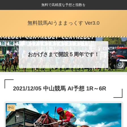
無料で高精度な予想と指数を
無料競馬AIうままっくす Ver3.0
おかげさまで開設５周年です！
2021/12/05 中山競馬 AI予想 1R～6R
中山