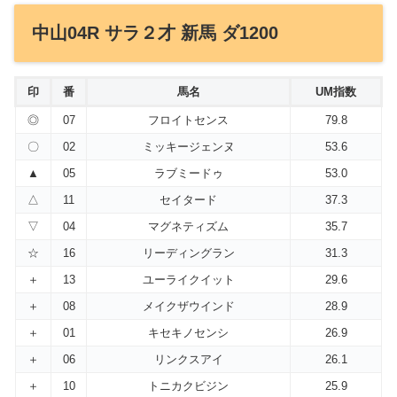
中山04R サラ２才 新馬 ダ1200
印
番
馬名
UM指数
◎
07
フロイトセンス
79.8
〇
02
ミッキージェンヌ
53.6
▲
05
ラブミードゥ
53.0
△
11
セイタード
37.3
▽
04
マグネティズム
35.7
☆
16
リーディングラン
31.3
＋
13
ユーライクイット
29.6
＋
08
メイクザウインド
28.9
＋
01
キセキノセンシ
26.9
＋
06
リンクスアイ
26.1
＋
10
トニカクビジン
25.9