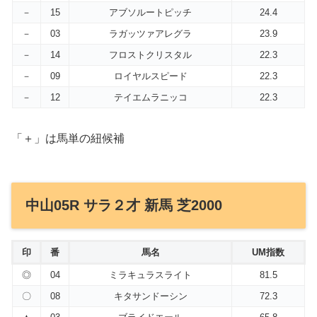
－
15
アブソルートピッチ
24.4
－
03
ラガッツァアレグラ
23.9
－
14
フロストクリスタル
22.3
－
09
ロイヤルスピード
22.3
－
12
テイエムラニッコ
22.3
「＋」は馬単の紐候補
中山05R サラ２才 新馬 芝2000
印
番
馬名
UM指数
◎
04
ミラキュラスライト
81.5
〇
08
キタサンドーシン
72.3