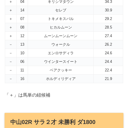
＋
04
キリシマタウン
34.3
＋
14
セレブ
30.9
＋
07
トキメキスバル
29.2
＋
08
ヒカルムーン
28.5
＋
12
ムーンムーンムーン
27.4
－
13
ウォークル
26.2
－
10
エンロサディラ
24.6
－
06
ウインタースイート
24.4
－
11
ベアクッキー
22.4
－
16
ホルディリディア
21.9
「＋」は馬単の紐候補
中山02R サラ２才 未勝利 ダ1800