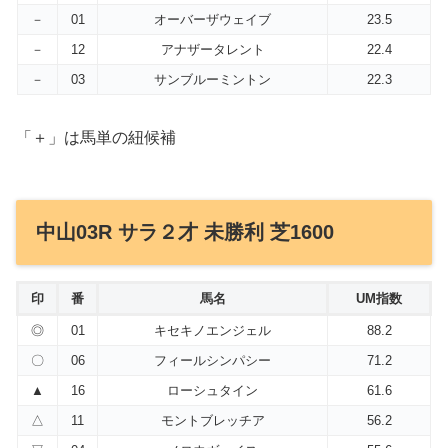
－
01
オーバーザウェイブ
23.5
－
12
アナザータレント
22.4
－
03
サンブルーミントン
22.3
「＋」は馬単の紐候補
中山03R サラ２才 未勝利 芝1600
印
番
馬名
UM指数
◎
01
キセキノエンジェル
88.2
〇
06
フィールシンパシー
71.2
▲
16
ローシュタイン
61.6
△
11
モントブレッチア
56.2