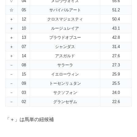
▽
04
メロウヴォイス
55.6
☆
05
サバイバルアート
51.2
＋
12
クロスマジェスティ
50.4
＋
10
ルージュレイア
43.1
＋
13
プラウドオブユー
42.8
＋
07
シャンダス
31.4
＋
14
アスガルド
27.6
－
08
サラーラ
27.3
－
15
イエローウィン
25.9
－
09
トーセンリュタン
25.5
－
03
サクソフォン
24.0
－
02
グランセザム
22.6
「＋」は馬単の紐候補