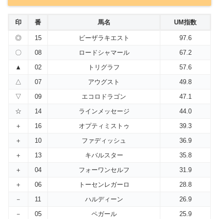
印
番
馬名
UM指数
◎
15
ビーザラキエスト
97.6
〇
08
ロードシャマール
67.2
▲
02
トリグラフ
57.6
△
07
アウグスト
49.8
▽
09
エコロドラゴン
47.1
☆
14
ラインメッセージ
44.0
＋
16
オプティミストゥ
39.3
＋
10
ファディッシュ
36.9
＋
13
キバルスター
35.8
＋
04
フォーワンセルフ
31.9
＋
06
トーセンレガーロ
28.8
－
11
ハルディーン
26.9
－
05
ペガール
25.9