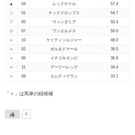
▲
04
レッドゲイル
57.4
△
01
ナックドロップス
54.7
▽
05
ウィンダミア
50.4
☆
07
ワンエルメス
50.0
＋
10
ケイティソルジャー
48.0
＋
02
ボルタドマール
38.5
＋
06
イチゴキネンビ
36.8
＋
11
アーリーレッグ
34.4
＋
08
エムティゲラン
33.1
「＋」は馬単の紐候補
0