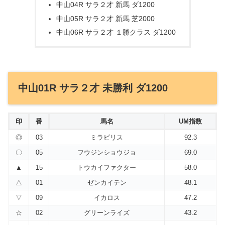
中山04R サラ２才 新馬 ダ1200
中山05R サラ２才 新馬 芝2000
中山06R サラ２才 １勝クラス ダ1200
中山01R サラ２才 未勝利 ダ1200
印
番
馬名
UM指数
◎
03
ミラビリス
92.3
〇
05
フウジンショウジョ
69.0
▲
15
トウカイファクター
58.0
△
01
ゼンカイテン
48.1
▽
09
イカロス
47.2
☆
02
グリーンライズ
43.2