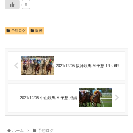
0
予想ログ
阪神
2021/12/05 阪神競馬 AI予想 1R～6R
2021/12/05 中山競馬 AI予想 成績
ホーム
予想ログ