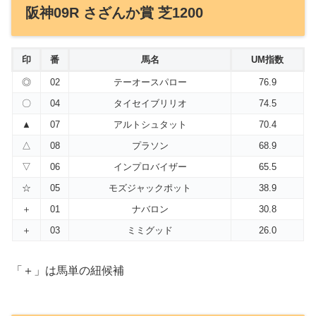
阪神09R さざんか賞 芝1200
印
番
馬名
UM指数
◎
02
テーオースパロー
76.9
〇
04
タイセイブリリオ
74.5
▲
07
アルトシュタット
70.4
△
08
プラソン
68.9
▽
06
インプロバイザー
65.5
☆
05
モズジャックポット
38.9
＋
01
ナバロン
30.8
＋
03
ミミグッド
26.0
「＋」は馬単の紐候補