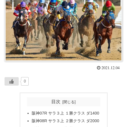
2021.12.04
0
目次
阪神07R サラ３上 １勝クラス ダ1400
阪神08R サラ３上 ２勝クラス ダ2000