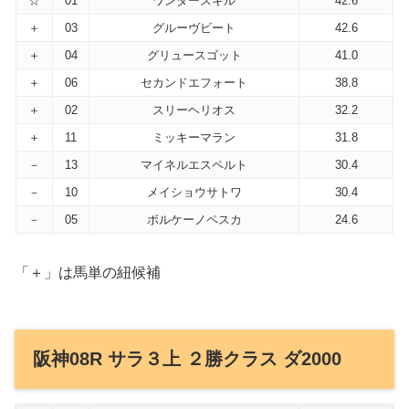
☆
01
ワンダースキル
42.6
＋
03
グルーヴビート
42.6
＋
04
グリュースゴット
41.0
＋
06
セカンドエフォート
38.8
＋
02
スリーヘリオス
32.2
＋
11
ミッキーマラン
31.8
－
13
マイネルエスペルト
30.4
－
10
メイショウサトワ
30.4
－
05
ボルケーノペスカ
24.6
「＋」は馬単の紐候補
阪神08R サラ３上 ２勝クラス ダ2000