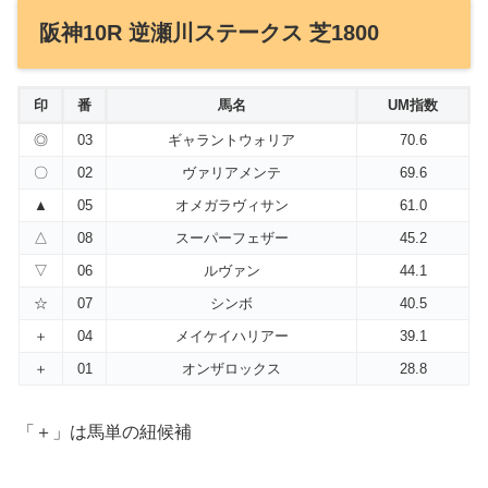
阪神10R 逆瀬川ステークス 芝1800
印
番
馬名
UM指数
◎
03
ギャラントウォリア
70.6
〇
02
ヴァリアメンテ
69.6
▲
05
オメガラヴィサン
61.0
△
08
スーパーフェザー
45.2
▽
06
ルヴァン
44.1
☆
07
シンボ
40.5
＋
04
メイケイハリアー
39.1
＋
01
オンザロックス
28.8
「＋」は馬単の紐候補