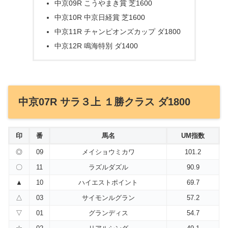
中京09R こうやまき賞 芝1600
中京10R 中京日経賞 芝1600
中京11R チャンピオンズカップ ダ1800
中京12R 鳴海特別 ダ1400
中京07R サラ３上 １勝クラス ダ1800
印
番
馬名
UM指数
◎
09
メイショウミカワ
101.2
〇
11
ラズルダズル
90.9
▲
10
ハイエストポイント
69.7
△
03
サイモンルグラン
57.2
▽
01
グランディス
54.7