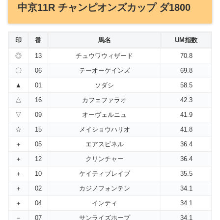
中京11R チャンピオンズカップ ダ1800
印
番
馬名
UM指数
◎
13
チュウワウィザード
70.8
〇
06
テーオーケインズ
69.8
▲
01
ソダシ
58.5
△
16
カフェファラオ
42.3
▽
09
オーヴェルニュ
41.9
☆
15
メイショウハリオ
41.8
＋
05
エアスピネル
36.4
＋
12
クリンチャー
36.4
＋
10
ケイティブレイブ
35.5
＋
02
カジノフォンテン
34.1
＋
04
インティ
34.1
－
07
サンライズホープ
34.1