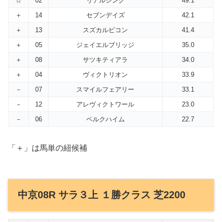
☆
02
リアルシング
49.1
＋
14
セブンデイズ
42.1
＋
13
スズカルビコン
41.4
＋
05
ジェイエルブリッジ
35.0
＋
08
サツキティアラ
34.0
＋
04
ヴィクトリオン
33.9
－
07
スマイルフェアリー
33.1
－
12
アレヴィクトワール
23.0
－
06
ベルクハイム
22.7
「＋」は馬単の紐候補
中京08R サラ３上 １勝クラス 芝2200