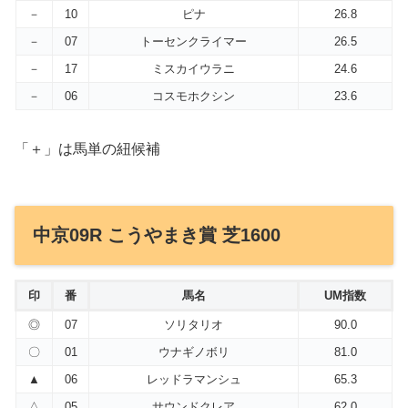
－
10
ピナ
26.8
－
07
トーセンクライマー
26.5
－
17
ミスカイウラニ
24.6
－
06
コスモホクシン
23.6
「＋」は馬単の紐候補
中京09R こうやまき賞 芝1600
印
番
馬名
UM指数
◎
07
ソリタリオ
90.0
〇
01
ウナギノボリ
81.0
▲
06
レッドラマンシュ
65.3
△
05
サウンドクレア
62.0