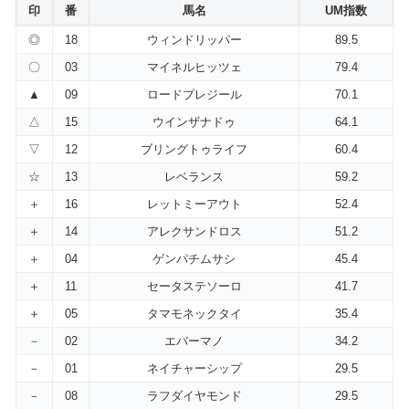
印
番
馬名
UM指数
◎
18
ウィンドリッパー
89.5
〇
03
マイネルヒッツェ
79.4
▲
09
ロードプレジール
70.1
△
15
ウインザナドゥ
64.1
▽
12
ブリングトゥライフ
60.4
☆
13
レベランス
59.2
＋
16
レットミーアウト
52.4
＋
14
アレクサンドロス
51.2
＋
04
ゲンパチムサシ
45.4
＋
11
セータステソーロ
41.7
＋
05
タマモネックタイ
35.4
－
02
エバーマノ
34.2
－
01
ネイチャーシップ
29.5
－
08
ラフダイヤモンド
29.5