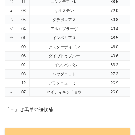
〇
11
ニシノデフィレ
88.5
▲
06
キルステン
72.9
△
05
ダテボレアス
59.8
▽
04
アルムブラーヴ
49.4
☆
01
インペリアス
48.5
＋
09
アスターディゴン
46.0
＋
08
ダイヴトゥブルー
40.6
＋
02
エイシンウパシ
33.2
＋
03
ハウダニット
27.3
＋
12
ブランニューミー
26.9
－
07
マイティキッチョウ
26.6
「＋」は馬単の紐候補