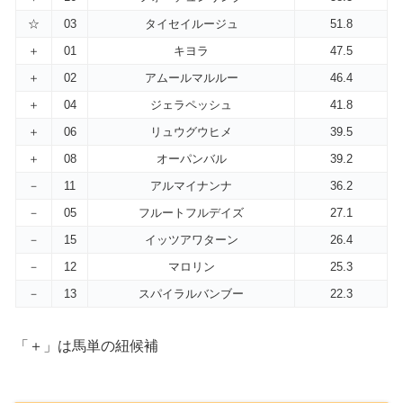
☆
03
タイセイルージュ
51.8
＋
01
キヨラ
47.5
＋
02
アムールマルルー
46.4
＋
04
ジェラペッシュ
41.8
＋
06
リュウグウヒメ
39.5
＋
08
オーパンバル
39.2
－
11
アルマイナンナ
36.2
－
05
フルートフルデイズ
27.1
－
15
イッツアワターン
26.4
－
12
マロリン
25.3
－
13
スパイラルバンブー
22.3
「＋」は馬単の紐候補