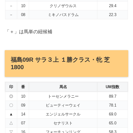
－
10
クリノザウルス
29.4
－
08
ミキノバスドラム
22.3
「＋」は馬単の紐候補
福島09R サラ３上 １勝クラス・牝 芝
1800
印
番
馬名
UM指数
◎
10
トーセンメラニー
89.7
〇
09
ビューティーウェイ
78.1
▲
14
エンジェルサークル
69.0
△
07
セナリスト
65.0
▽
16
フォーチュンリング
58.3