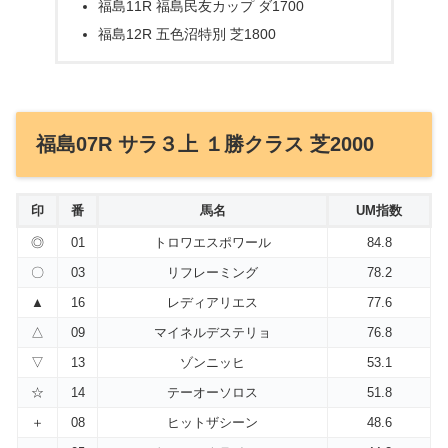
福島11R 福島民友カップ ダ1700
福島12R 五色沼特別 芝1800
福島07R サラ３上 １勝クラス 芝2000
印
番
馬名
UM指数
◎
01
トロワエスポワール
84.8
〇
03
リフレーミング
78.2
▲
16
レディアリエス
77.6
△
09
マイネルデステリョ
76.8
▽
13
ゾンニッヒ
53.1
☆
14
テーオーソロス
51.8
＋
08
ヒットザシーン
48.6