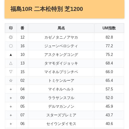
福島10R 二本松特別 芝1200
印
番
馬名
UM指数
◎
12
カゼノタニノアヤカ
82.8
〇
16
ジューンベロシティ
77.2
▲
10
アスクキングコング
75.2
△
13
タマモダイジョッキ
68.4
▽
15
マイネルプリンチペ
66.0
☆
02
トミケンルーア
65.4
＋
04
マイネルヘルト
57.5
＋
09
ララサンスフル
52.0
＋
05
デルマカンノン
45.9
＋
07
スターズプレミア
43.7
＋
06
セイウンダイモス
40.6