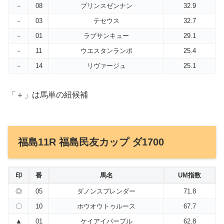
－
08
プリンスゼンナン
32.9
－
03
テセウス
32.7
－
01
ラブサンキュー
29.1
－
11
ウエスタンランポ
25.4
－
14
リヴァージュ
25.1
「＋」は馬単の紐候補
福島11R 福島民友カップ ダ1700
印
番
馬名
UM指数
◎
05
ダノンスプレンダー
71.8
〇
10
ホウオウトゥルース
67.7
▲
01
ケイアイパープル
62.8