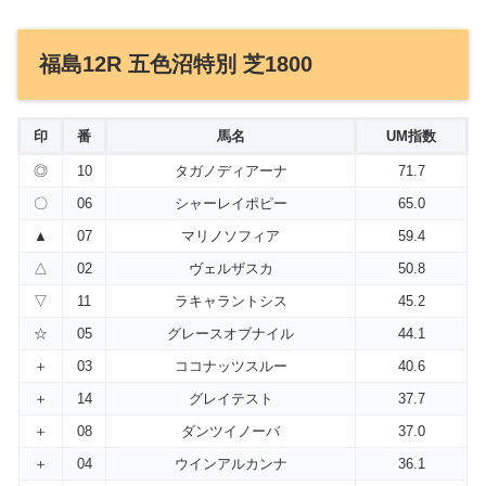
福島12R 五色沼特別 芝1800
印
番
馬名
UM指数
◎
10
タガノディアーナ
71.7
〇
06
シャーレイポピー
65.0
▲
07
マリノソフィア
59.4
△
02
ヴェルザスカ
50.8
▽
11
ラキャラントシス
45.2
☆
05
グレースオブナイル
44.1
＋
03
ココナッツスルー
40.6
＋
14
グレイテスト
37.7
＋
08
ダンツイノーバ
37.0
＋
04
ウインアルカンナ
36.1