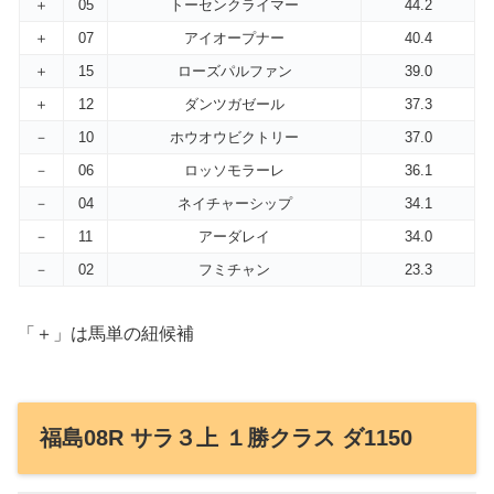
＋
05
トーセンクライマー
44.2
＋
07
アイオープナー
40.4
＋
15
ローズパルファン
39.0
＋
12
ダンツガゼール
37.3
－
10
ホウオウビクトリー
37.0
－
06
ロッソモラーレ
36.1
－
04
ネイチャーシップ
34.1
－
11
アーダレイ
34.0
－
02
フミチャン
23.3
「＋」は馬単の紐候補
福島08R サラ３上 １勝クラス ダ1150