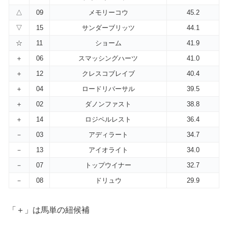
△
09
メモリーコウ
45.2
▽
15
サンダーブリッツ
44.1
☆
11
ショーム
41.9
＋
06
スマッシングハーツ
41.0
＋
12
クレスコブレイブ
40.4
＋
04
ロードリバーサル
39.5
＋
02
ダノンファスト
38.8
＋
14
ロジペルレスト
36.4
－
03
アディラート
34.7
－
13
アイオライト
34.0
－
07
トップウイナー
32.7
－
08
ドリュウ
29.9
「＋」は馬単の紐候補