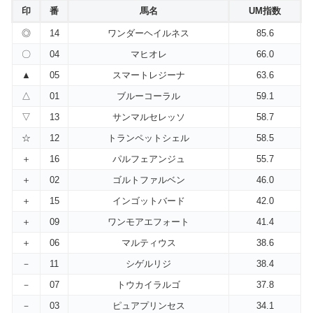
印
番
馬名
UM指数
◎
14
ワンダーヘイルネス
85.6
〇
04
マヒオレ
66.0
▲
05
スマートレジーナ
63.6
△
01
ブルーコーラル
59.1
▽
13
サンマルセレッソ
58.7
☆
12
トランペットシェル
58.5
＋
16
パルフェアンジュ
55.7
＋
02
ゴルトファルベン
46.0
＋
15
インゴットバード
42.0
＋
09
ワンモアエフォート
41.4
＋
06
マルティウス
38.6
－
11
シゲルリジ
38.4
－
07
トウカイラルゴ
37.8
－
03
ピュアプリンセス
34.1