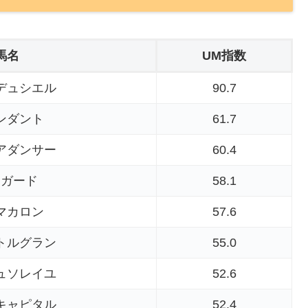
馬名
UM指数
デュシエル
90.7
ンダント
61.7
アダンサー
60.4
ャガード
58.1
マカロン
57.6
トルグラン
55.0
ュソレイユ
52.6
キャピタル
52.4