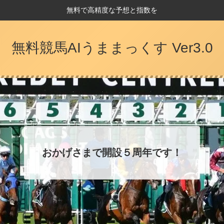
無料で高精度な予想と指数を
無料競馬AIうままっくす Ver3.0
おかげさまで開設５周年です！