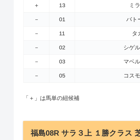
＋
13
ミ
－
01
バト
－
11
タ
－
02
シゲ
－
03
マベ
－
05
コス
「＋」は馬単の紐候補
福島08R サラ３上 １勝クラス 芝