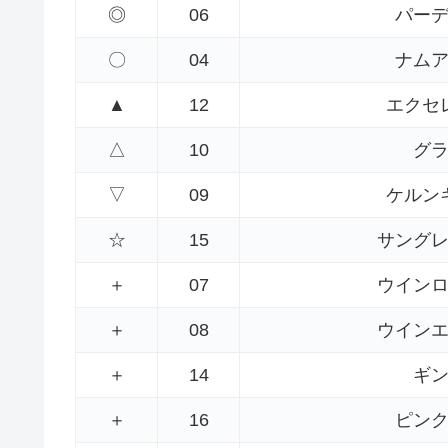
◎
06
パー
〇
04
ナム
▲
12
エクセ
△
10
グ
▽
09
ケルン
☆
15
サング
＋
07
ウイン
＋
08
ウイン
＋
14
ギ
＋
16
ピン