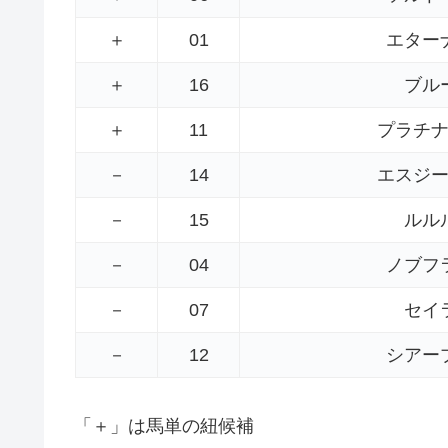
＋
01
エター
＋
16
ブル
＋
11
プラチ
－
14
エスジ
－
15
ルル
－
04
ノブフ
－
07
セイ
－
12
シアー
「＋」は馬単の紐候補