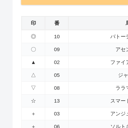
印
番
◎
10
バトー
〇
09
アセ
▲
02
ファイ
△
05
ジ
▽
08
ララ
☆
13
スマー
＋
03
アンジ
＋
06
ソルト