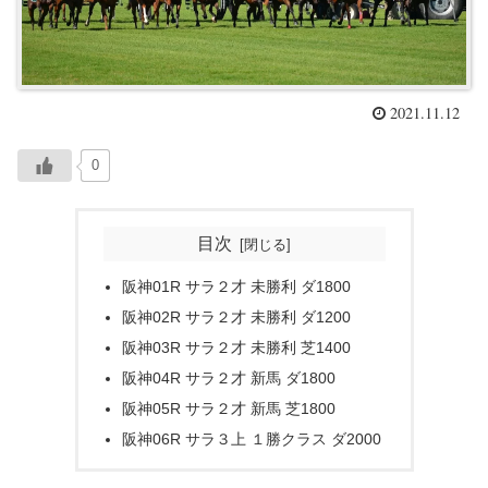
2021.11.12
0
目次
阪神01R サラ２才 未勝利 ダ1800
阪神02R サラ２才 未勝利 ダ1200
阪神03R サラ２才 未勝利 芝1400
阪神04R サラ２才 新馬 ダ1800
阪神05R サラ２才 新馬 芝1800
阪神06R サラ３上 １勝クラス ダ2000