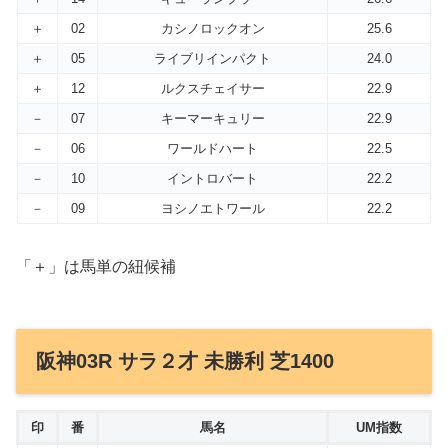
＋
02
カシノロックオン
25.6
＋
05
ライブリインパクト
24.0
＋
12
ルクスチェイサー
22.9
－
07
キーマーキュリー
22.9
－
06
ワールドハート
22.5
－
10
イントロバート
22.2
－
09
ヨシノエトワール
22.2
「＋」は馬単の紐候補
阪神03R サラ２才 未勝利 芝1400
印
番
馬名
UM指数