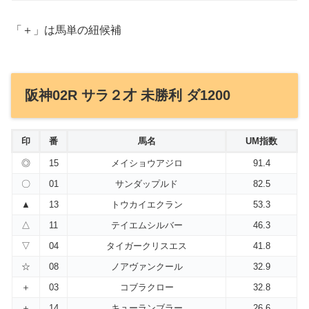
「＋」は馬単の紐候補
阪神02R サラ２才 未勝利 ダ1200
印
番
馬名
UM指数
◎
15
メイショウアジロ
91.4
〇
01
サンダップルド
82.5
▲
13
トウカイエクラン
53.3
△
11
テイエムシルバー
46.3
▽
04
タイガークリスエス
41.8
☆
08
ノアヴァンクール
32.9
＋
03
コブラクロー
32.8
＋
14
キューランブラー
26.6