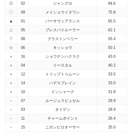
◎
02
ジャングロ
84.6
〇
09
メイショウイヌワシ
75.8
▲
01
パーサヴィアランス
65.5
△
05
ブレスバイルーラー
62.1
▽
08
グラストンベリー
55.4
☆
06
キッショウ
50.1
＋
16
ショウナンハクラク
43.0
＋
04
リースタル
40.2
＋
12
トリップトゥムーン
33.5
＋
14
ハデスブレイン
33.0
＋
10
ドンシャーク
31.8
－
07
ルージュラピュセル
29.9
－
03
タイゲン
28.9
－
11
チャームポイント
26.4
－
15
ニホンピロオーサー
25.0