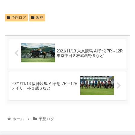
予想ログ
阪神
2021/11/13 東京競馬 AI予想 7R～12R
東京中日Ｓ杯武蔵野Ｓなど
2021/11/13 阪神競馬 AI予想 7R～12R
デイリー杯２歳Ｓなど
ホーム
予想ログ