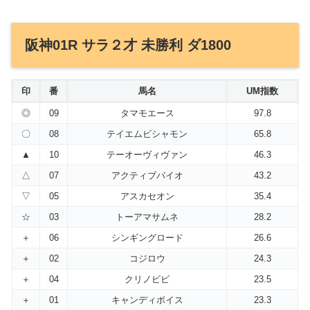
阪神01R サラ２才 未勝利 ダ1800
印
番
馬名
UM指数
◎
09
タマモエース
97.8
〇
08
テイエムビシャモン
65.8
▲
10
テーオーヴィヴァン
46.3
△
07
アクティブバイオ
43.2
▽
05
アスカセオン
35.4
☆
03
トーアマサムネ
28.2
＋
06
シンギングロード
26.6
＋
02
コジロウ
24.3
＋
04
クリノビビ
23.5
＋
01
キャンディボイス
23.3