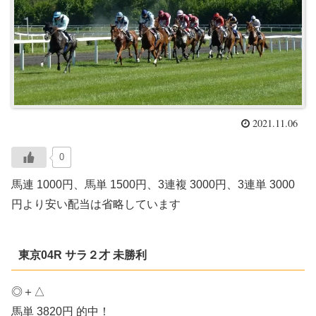
2021.11.06
0
馬連 1000円、馬単 1500円、3連複 3000円、3連単 3000
円より安い配当は省略しています
東京04R サラ２才 未勝利
◎＋△
馬単 3820円 的中！