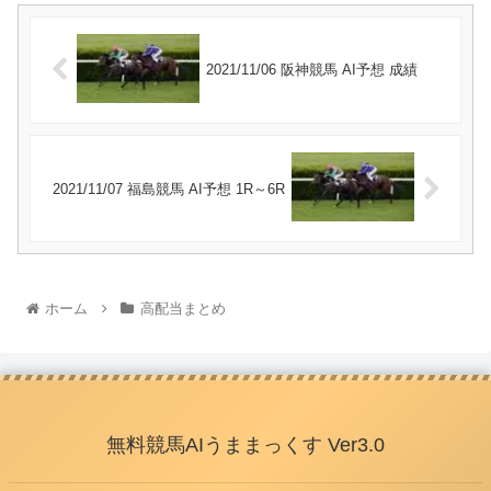
2021/11/06 阪神競馬 AI予想 成績
2021/11/07 福島競馬 AI予想 1R～6R
ホーム
高配当まとめ
無料競馬AIうままっくす Ver3.0