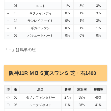
－
01
エスト
1%
3%
3%
－
13
キタノインディ
0%
1%
3%
－
14
サンレイファイト
0%
1%
3%
－
05
ギガバッケン
0%
1%
1%
－
06
パキュートハート
0%
0%
0%
「＋」は馬単の紐
阪神11R ＭＢＳ賞スワンＳ 芝・右1400
印
番
馬名
勝率
連対率
複勝率
◎
09
ダノンファンタジー
27%
35%
46%
〇
03
ルークズネスト
11%
28%
41%