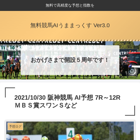
無料で高精度な予想と指数を
無料競馬AIうままっくす Ver3.0
おかげさまで開設５周年です！
2021/10/30 阪神競馬 AI予想 7R～12R
ＭＢＳ賞スワンＳなど
予想ログ