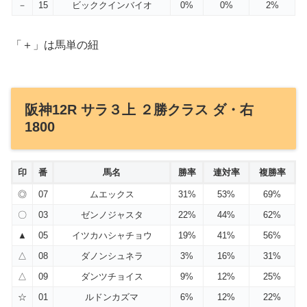
－
15
ビッククインバイオ
0%
0%
2%
「＋」は馬単の紐
阪神12R サラ３上 ２勝クラス ダ・右
1800
印
番
馬名
勝率
連対率
複勝率
◎
07
ムエックス
31%
53%
69%
〇
03
ゼンノジャスタ
22%
44%
62%
▲
05
イツカハシャチョウ
19%
41%
56%
△
08
ダノンシュネラ
3%
16%
31%
△
09
ダンツチョイス
9%
12%
25%
☆
01
ルドンカズマ
6%
12%
22%