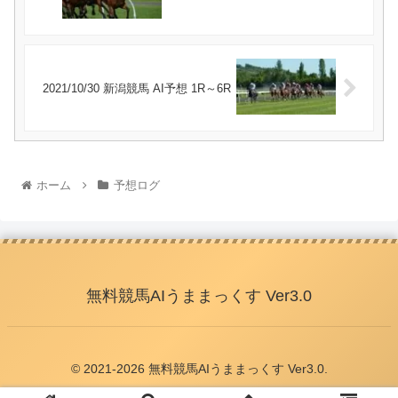
2021/10/30 新潟競馬 AI予想 1R～6R
ホーム
予想ログ
無料競馬AIうままっくす Ver3.0
© 2021-2026 無料競馬AIうままっくす Ver3.0.