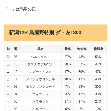
「＋」は馬単の紐
新潟12R 鳥屋野特別 ダ・左1800
印
番
馬名
勝率
連対率
複勝率
◎
08
ベルジュネス
27%
43%
53%
〇
13
プエルタデルソル
20%
37%
47%
▲
12
レガーメペスカ
17%
30%
47%
△
11
メイショウヨシテル
10%
17%
40%
△
03
タガノキングロード
7%
23%
30%
☆
04
ヴィゴーレ
3%
17%
30%
＋
05
トラモント
17%
17%
27%
＋
02
ベルゼール
0%
3%
10%