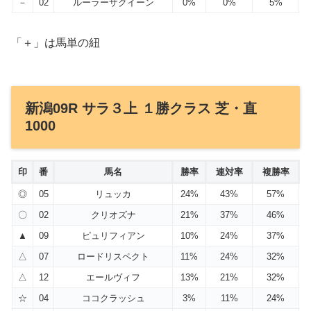
－
02
ルーラーザクイーン
0%
0%
5%
「＋」は馬単の紐
新潟09R サラ３上 １勝クラス 芝・直
1000
印
番
馬名
勝率
連対率
複勝率
◎
05
リュッカ
24%
43%
57%
〇
02
クリオズナ
21%
37%
46%
▲
09
ピュリフィアン
10%
24%
37%
△
07
ロードリスペクト
11%
24%
32%
△
12
エールヴィフ
13%
21%
32%
☆
04
ココクラッシュ
3%
11%
24%