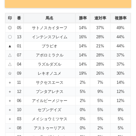
印
番
馬名
勝率
連対率
複勝率
◎
05
サトノスカイターフ
14%
37%
49%
〇
13
インテンスフレイム
16%
28%
44%
▲
01
ブラビオ
14%
21%
44%
△
07
アポロミラクル
14%
28%
37%
△
04
ラズルダズル
14%
28%
37%
☆
09
レキオノユメ
19%
26%
30%
＋
11
サクセスエース
2%
7%
14%
＋
12
プンタアレナス
5%
9%
12%
＋
06
アイルビーメジャー
2%
5%
12%
＋
10
セブンデイズ
0%
5%
9%
＋
03
メイショウミツヤス
0%
5%
5%
－
08
アストゥーリアス
0%
2%
5%