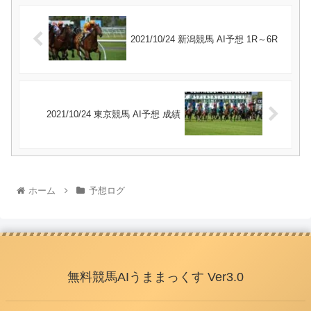
2021/10/24 新潟競馬 AI予想 1R～6R
2021/10/24 東京競馬 AI予想 成績
ホーム
予想ログ
無料競馬AIうままっくす Ver3.0