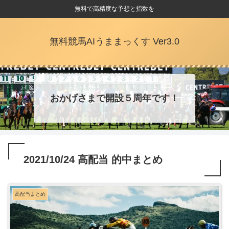
無料で高精度な予想と指数を
無料競馬AIうままっくす Ver3.0
おかげさまで開設５周年です！
2021/10/24 高配当 的中まとめ
高配当まとめ