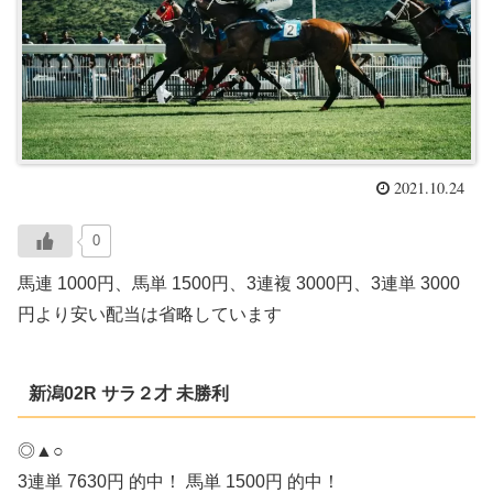
2021.10.24
0
馬連 1000円、馬単 1500円、3連複 3000円、3連単 3000
円より安い配当は省略しています
新潟02R サラ２才 未勝利
◎▲○
3連単 7630円 的中！ 馬単 1500円 的中！