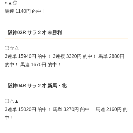
○▲◎
馬連 1140円 的中！
阪神03R サラ２才 未勝利
◎☆△
3連単 15940円 的中！ 3連複 3320円 的中！ 馬単 2880円
的中！ 馬連 1670円 的中！
阪神04R サラ２才 新馬・牝
◎△▲
3連単 15020円 的中！ 馬単 3270円 的中！ 馬連 2160円 的
中！