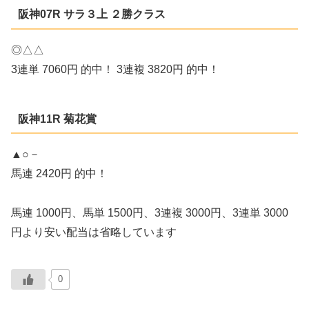
阪神07R サラ３上 ２勝クラス
◎△△
3連単 7060円 的中！ 3連複 3820円 的中！
阪神11R 菊花賞
▲○－
馬連 2420円 的中！
馬連 1000円、馬単 1500円、3連複 3000円、3連単 3000
円より安い配当は省略しています
0