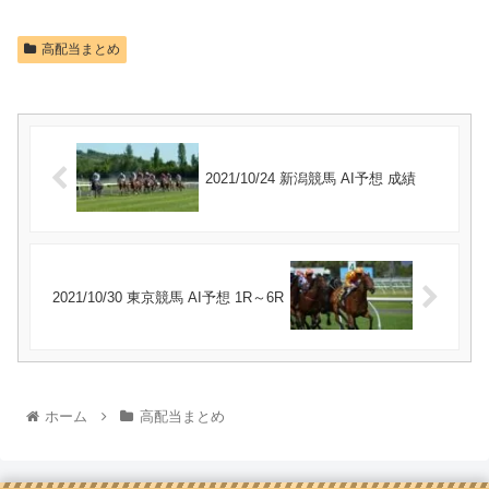
高配当まとめ
2021/10/24 新潟競馬 AI予想 成績
2021/10/30 東京競馬 AI予想 1R～6R
ホーム
高配当まとめ