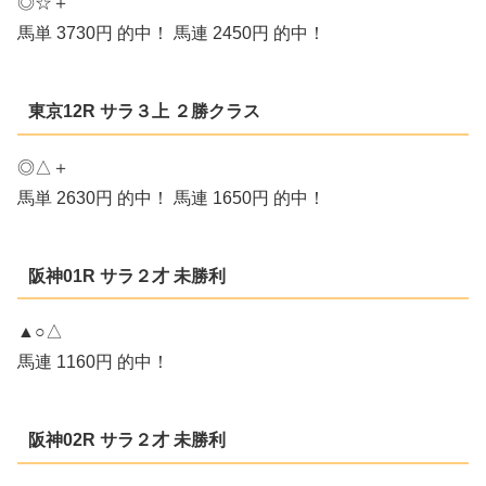
◎☆＋
馬単 3730円 的中！ 馬連 2450円 的中！
東京12R サラ３上 ２勝クラス
◎△＋
馬単 2630円 的中！ 馬連 1650円 的中！
阪神01R サラ２才 未勝利
▲○△
馬連 1160円 的中！
阪神02R サラ２才 未勝利