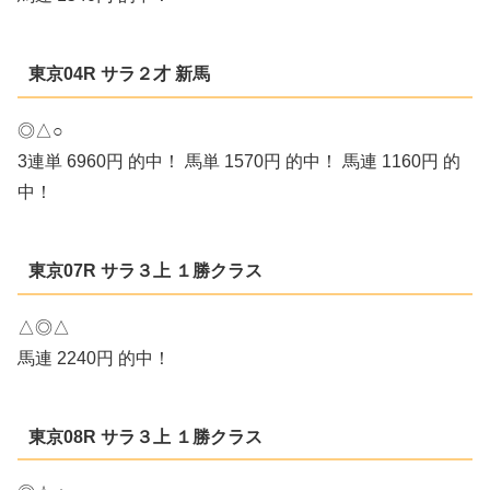
東京04R サラ２才 新馬
◎△○
3連単 6960円 的中！ 馬単 1570円 的中！ 馬連 1160円 的
中！
東京07R サラ３上 １勝クラス
△◎△
馬連 2240円 的中！
東京08R サラ３上 １勝クラス