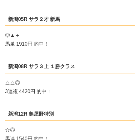
新潟05R サラ２才 新馬
◎▲＋
馬単 1910円 的中！
新潟08R サラ３上 １勝クラス
△△◎
3連複 4420円 的中！
新潟12R 鳥屋野特別
☆◎－
馬連 1540円 的中！