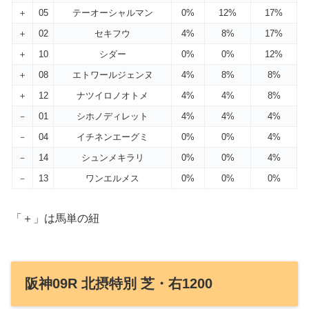
＋
05
テーオーシャルマン
0%
12%
17%
＋
02
セキフウ
4%
8%
17%
＋
10
シダー
0%
0%
12%
＋
08
エトワールジェンヌ
4%
8%
8%
＋
12
ナツイロノオトメ
4%
4%
8%
－
01
シホノディレット
4%
4%
4%
－
04
イチネンエーグミ
0%
0%
4%
－
14
シュンメキラリ
0%
0%
4%
－
13
ワンエルメス
0%
0%
0%
「＋」は馬単の紐
阪神09R 北摂特別 芝・右1200