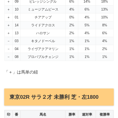
＋
09
ビレッジシングル
6%
14%
18%
＋
10
ミュージアムピース
4%
6%
13%
＋
01
チアアップ
0%
4%
10%
＋
14
ライドアクロス
2%
5%
8%
＋
13
ハロサン
2%
4%
6%
－
03
キタノドーベル
1%
1%
4%
－
04
ライヴアクアマリン
1%
1%
2%
－
08
プロバブルチェンジ
1%
1%
1%
「＋」は馬単の紐
東京02R サラ２才 未勝利 芝・左1800
印
番
馬名
勝率
連対率
複勝率