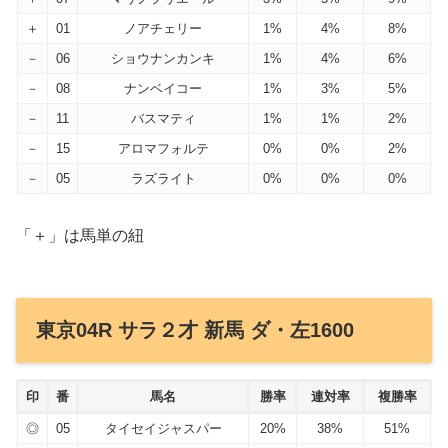
＋
01
ノアチェリー
1%
4%
8%
－
06
ショウナンカンキ
1%
4%
6%
－
08
ナンベイコー
1%
3%
5%
－
11
バスマティ
1%
1%
2%
－
15
アロマフォルテ
0%
0%
2%
－
05
ラズライト
0%
0%
0%
「＋」は馬単の紐
東京04R サラ２才 新馬 ダ・左1600
印
番
馬名
勝率
連対率
複勝率
◎
05
タイセイジャスパー
20%
38%
51%