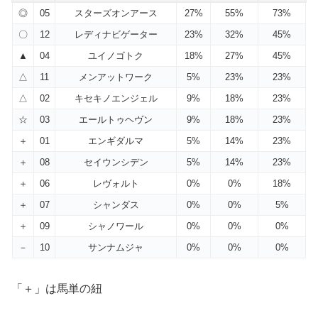
◎
05
スターズオンアース
27%
55%
73%
〇
12
レディナビゲーター
23%
32%
45%
▲
04
ユイノゴトク
18%
27%
45%
△
11
メンアットワーク
5%
23%
23%
△
02
キセキノエンジェル
9%
18%
23%
☆
03
エールトゥヘヴン
9%
18%
23%
＋
01
エンギダルマ
5%
14%
23%
＋
08
セイウンシデン
5%
14%
23%
＋
06
レヴォルト
0%
0%
18%
＋
07
シャンダス
0%
0%
5%
＋
09
シャノワール
0%
0%
0%
－
10
サンナムジャ
0%
0%
0%
「＋」は馬単の紐