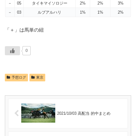
－
05
タイキマイソロジー
2%
2%
3%
－
03
ルブアルハリ
1%
1%
2%
「＋」は馬単の紐
0
予想ログ
東京
2021/10/03 高配当 的中まとめ