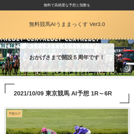
無料で高精度な予想と指数を
無料競馬AIうままっくす Ver3.0
おかげさまで開設５周年です！
2021/10/09 東京競馬 AI予想 1R～6R
予想ログ