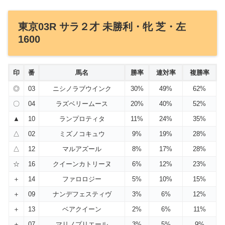
東京03R サラ２才 未勝利・牝 芝・左
1600
印
番
馬名
勝率
連対率
複勝率
◎
03
ニシノラブウインク
30%
49%
62%
〇
04
ラズベリームース
20%
40%
52%
▲
10
ランプロティタ
11%
24%
35%
△
02
ミズノコキュウ
9%
19%
28%
△
12
マルアズール
8%
17%
28%
☆
16
クイーンカトリーヌ
6%
12%
23%
＋
14
ファロロジー
5%
10%
15%
＋
09
ナンデフェスティヴ
3%
6%
12%
＋
13
ベアクイーン
2%
6%
11%
＋
07
マリノプリエール
3%
5%
9%