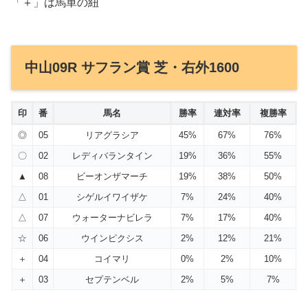
「＋」は馬単の紐
中山09R サフラン賞 芝・右外1600
印
番
馬名
勝率
連対率
複勝率
◎
05
リアグラシア
45%
67%
76%
〇
02
レディバランタイン
19%
36%
55%
▲
08
ビーオンザマーチ
19%
38%
50%
△
01
シゲルイワイザケ
7%
24%
40%
△
07
ウォーターナビレラ
7%
17%
40%
☆
06
ウインピクシス
2%
12%
21%
＋
04
コイマリ
0%
2%
10%
＋
03
セプテンベル
2%
5%
7%