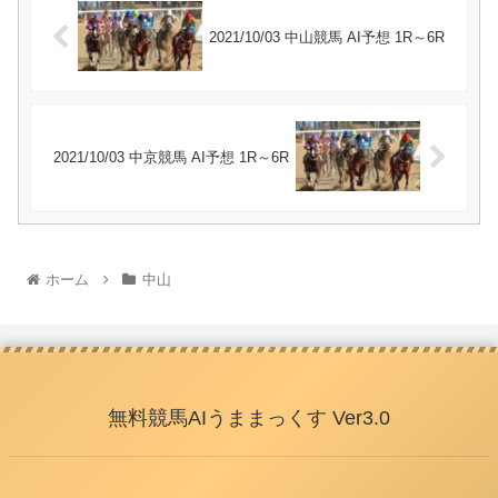
2021/10/03 中山競馬 AI予想 1R～6R
2021/10/03 中京競馬 AI予想 1R～6R
ホーム
中山
無料競馬AIうままっくす Ver3.0