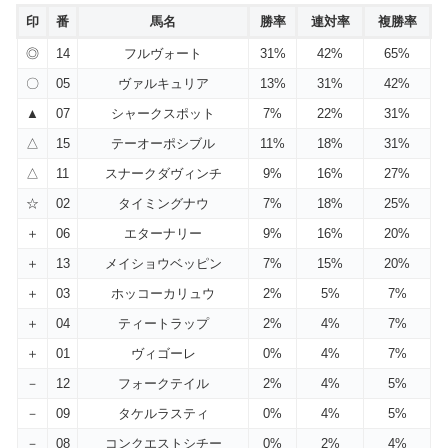
印
番
馬名
勝率
連対率
複勝率
◎
14
フルヴォート
31%
42%
65%
〇
05
ヴァルキュリア
13%
31%
42%
▲
07
シャークスポット
7%
22%
31%
△
15
テーオーポシブル
11%
18%
31%
△
11
スナークダヴィンチ
9%
16%
27%
☆
02
タイミングナウ
7%
18%
25%
＋
06
エターナリー
9%
16%
20%
＋
13
メイショウベッピン
7%
15%
20%
＋
03
ホッコーカリュウ
2%
5%
7%
＋
04
ティートラップ
2%
4%
7%
＋
01
ヴィゴーレ
0%
4%
7%
－
12
フォークテイル
2%
4%
5%
－
09
タケルラスティ
0%
4%
5%
－
08
コンクエストシチー
0%
2%
4%