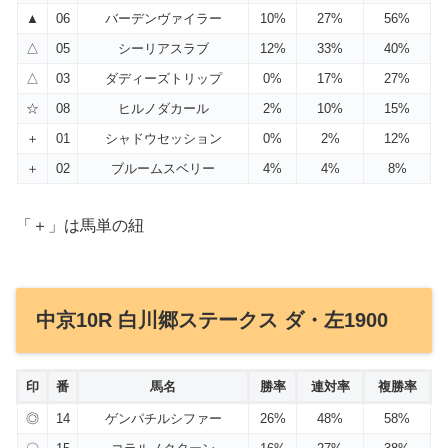
▲
06
バーデンヴァイラー
10%
27%
56%
△
05
シーリアスラブ
12%
33%
40%
△
03
ダディーズトリップ
0%
17%
27%
☆
08
ヒルノダカール
2%
10%
15%
＋
01
シャドウセッション
0%
2%
12%
＋
02
ブルームスベリー
4%
4%
8%
「＋」は馬単の紐
中京10R 白川郷ステークス ダ・左1900
印
番
馬名
勝率
連対率
複勝率
◎
14
ゲンパチルシファー
26%
48%
58%