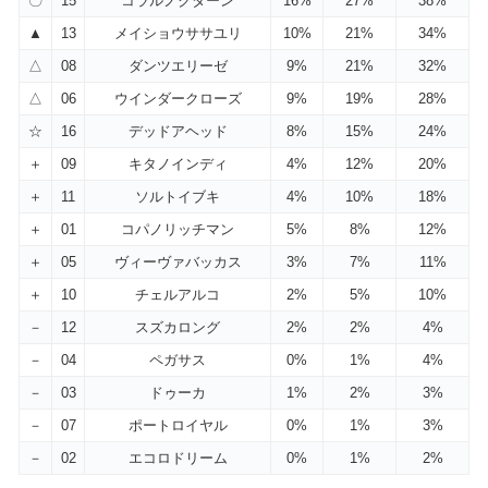
〇
15
コラルノクターン
16%
27%
38%
▲
13
メイショウササユリ
10%
21%
34%
△
08
ダンツエリーゼ
9%
21%
32%
△
06
ウインダークローズ
9%
19%
28%
☆
16
デッドアヘッド
8%
15%
24%
＋
09
キタノインディ
4%
12%
20%
＋
11
ソルトイブキ
4%
10%
18%
＋
01
コパノリッチマン
5%
8%
12%
＋
05
ヴィーヴァバッカス
3%
7%
11%
＋
10
チェルアルコ
2%
5%
10%
－
12
スズカロング
2%
2%
4%
－
04
ペガサス
0%
1%
4%
－
03
ドゥーカ
1%
2%
3%
－
07
ポートロイヤル
0%
1%
3%
－
02
エコロドリーム
0%
1%
2%