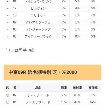
＋
01
メイショウバンカラ
2%
5%
8%
－
12
ビュヴォン
3%
4%
6%
－
15
エリオット
0%
1%
4%
－
02
グレアミラージュ
0%
1%
4%
－
03
トレジャーシップ
0%
1%
3%
－
05
アイファーブラック
0%
0%
0%
「＋」は馬単の紐
中京09R 浜名湖特別 芝・左2000
印
番
馬名
勝率
連対率
複勝率
◎
07
ジャックドール
56%
67%
75%
〇
04
ノースザワールド
15%
44%
67%