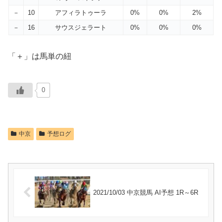
－
10
アフィラトゥーラ
0%
0%
2%
－
16
サウスジェラート
0%
0%
0%
「＋」は馬単の紐
0
中京
予想ログ
2021/10/03 中京競馬 AI予想 1R～6R