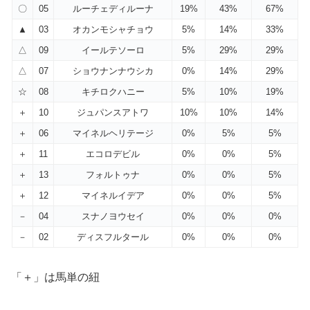
〇
05
ルーチェディルーナ
19%
43%
67%
▲
03
オカンモシャチョウ
5%
14%
33%
△
09
イールテソーロ
5%
29%
29%
△
07
ショウナンナウシカ
0%
14%
29%
☆
08
キチロクハニー
5%
10%
19%
＋
10
ジュパンスアトワ
10%
10%
14%
＋
06
マイネルヘリテージ
0%
5%
5%
＋
11
エコロデビル
0%
0%
5%
＋
13
フォルトゥナ
0%
0%
5%
＋
12
マイネルイデア
0%
0%
5%
－
04
スナノヨウセイ
0%
0%
0%
－
02
ディスフルタール
0%
0%
0%
「＋」は馬単の紐