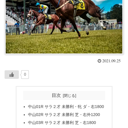
2021.09.25
0
目次
中山01R サラ２才 未勝利・牝 ダ・右1800
中山02R サラ２才 未勝利 芝・右外1200
中山03R サラ２才 未勝利 芝・右1800