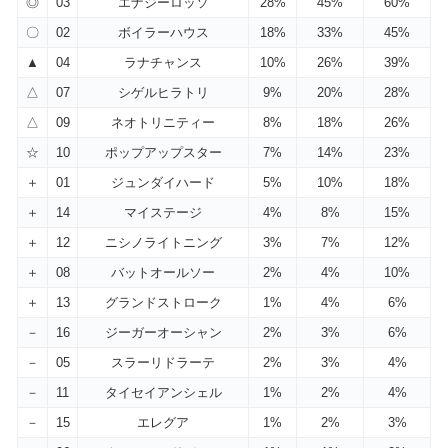
◎
03
エナジーロッソ
28%
45%
60%
〇
02
ボイラーハウス
18%
33%
45%
▲
04
ラナチャンス
10%
26%
39%
△
07
シゲルヒラトリ
9%
20%
28%
△
09
ネオトリニティー
8%
18%
26%
☆
10
ポップアップスター
7%
14%
23%
＋
01
ジュンダイハード
5%
10%
18%
＋
14
マイステージ
4%
8%
15%
＋
12
ニシノライトニング
3%
7%
12%
＋
08
バットオールソー
2%
4%
10%
＋
13
グランドストローク
1%
4%
6%
－
16
ジーガーオーシャン
2%
3%
6%
－
05
スラーリドラーテ
2%
3%
4%
－
11
タイセイアンシェル
1%
2%
4%
－
15
エレグア
1%
2%
3%