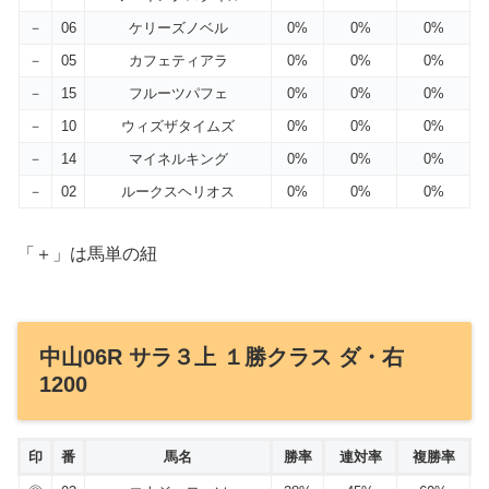
－
06
ケリーズノベル
0%
0%
0%
－
05
カフェティアラ
0%
0%
0%
－
15
フルーツパフェ
0%
0%
0%
－
10
ウィズザタイムズ
0%
0%
0%
－
14
マイネルキング
0%
0%
0%
－
02
ルークスヘリオス
0%
0%
0%
「＋」は馬単の紐
中山06R サラ３上 １勝クラス ダ・右
1200
印
番
馬名
勝率
連対率
複勝率