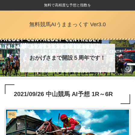
無料で高精度な予想と指数を
無料競馬AIうままっくす Ver3.0
おかげさまで開設５周年です！
2021/09/26 中山競馬 AI予想 1R～6R
中山