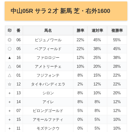
中山05R サラ２才 新馬 芝・右外1600
印
番
馬名
勝率
連対率
複勝率
◎
06
ビジュノワール
22%
45%
55%
〇
05
ベアフィールド
22%
38%
45%
▲
16
ファロロジー
12%
25%
38%
△
04
アメトリーチェ
10%
20%
28%
△
01
フジフォンテ
8%
15%
22%
☆
12
タイキバンディエラ
2%
12%
22%
＋
13
シロン
8%
10%
20%
＋
14
アイレ
8%
8%
12%
＋
07
ビロングゴールド
5%
8%
12%
＋
15
アモールファティ
0%
5%
10%
＋
11
モズテンクウ
0%
5%
10%