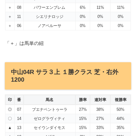
＋
08
パワーエンブレム
6%
11%
11%
＋
11
シエリナロッジ
0%
0%
0%
＋
06
ノアペルーサ
0%
0%
0%
「＋」は馬単の紐
中山04R サラ３上 １勝クラス 芝・右外
1200
印
番
馬名
勝率
連対率
複勝率
◎
07
ブエナベントゥーラ
27%
38%
50%
〇
14
ゼログラヴィティ
15%
27%
44%
▲
13
セイウンダイモス
15%
33%
35%