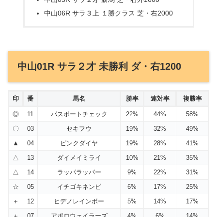
中山06R サラ３上 １勝クラス 芝・右2000
中山01R サラ２才 未勝利 ダ・右1200
印
番
馬名
勝率
連対率
複勝率
◎
11
パスポートチェック
22%
44%
58%
〇
03
セキフウ
19%
32%
49%
▲
04
ピンクダイヤ
19%
28%
41%
△
13
ダイメイミライ
10%
21%
35%
△
14
ラッパラッパー
9%
22%
31%
☆
05
イチゴキネンビ
6%
17%
25%
＋
12
ヒデノレインボー
5%
14%
17%
＋
07
アポロウェイラーズ
4%
6%
14%