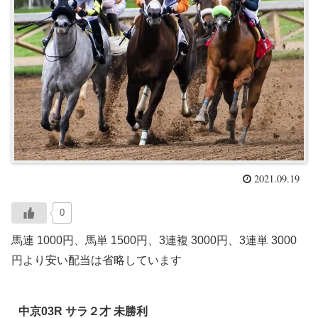
2021.09.19
0
馬連 1000円、馬単 1500円、3連複 3000円、3連単 3000
円より安い配当は省略しています
中京03R サラ２才 未勝利