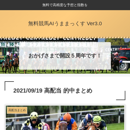
無料で高精度な予想と指数を
無料競馬AIうままっくす Ver3.0
おかげさまで開設５周年です！
2021/09/19 高配当 的中まとめ
高配当まとめ