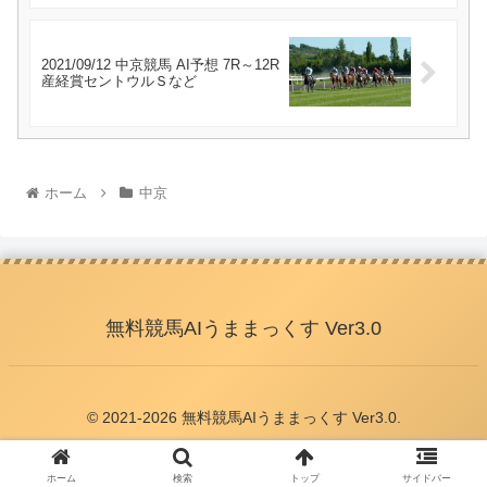
2021/09/12 中京競馬 AI予想 7R～12R
産経賞セントウルＳなど
ホーム
中京
無料競馬AIうままっくす Ver3.0
© 2021-2026 無料競馬AIうままっくす Ver3.0.
ホーム
検索
トップ
サイドバー