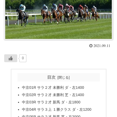
2021.09.11
0
目次
中京01R サラ２才 未勝利 ダ・左1400
中京02R サラ２才 未勝利 芝・左1400
中京03R サラ２才 新馬 ダ・左1800
中京04R サラ３上 １勝クラス ダ・左1200
中京05R サラ２才 新馬 芝・左2000