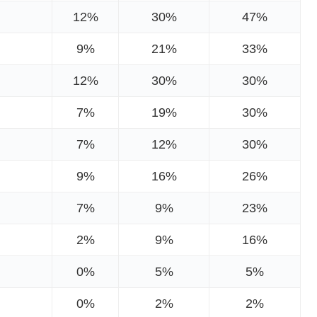
12%
30%
47%
9%
21%
33%
12%
30%
30%
7%
19%
30%
7%
12%
30%
9%
16%
26%
7%
9%
23%
2%
9%
16%
0%
5%
5%
0%
2%
2%