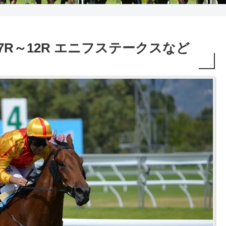
I予想 7R～12R エニフステークスなど