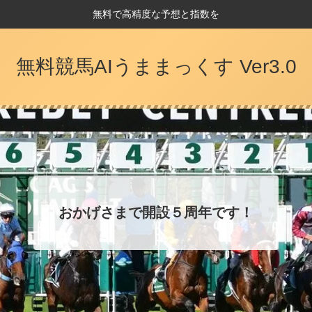
無料で高精度な予想と指数を
無料競馬AIうままっくす Ver3.0
おかげさまで開設５周年です！