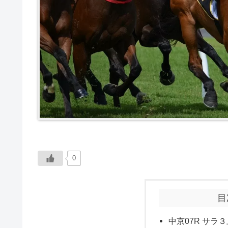
0
目
中京07R サラ３