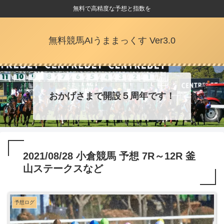
無料で高精度な予想と指数を
無料競馬AIうままっくす Ver3.0
おかげさまで開設５周年です！
2021/08/28 小倉競馬 予想 7R～12R 釜
山ステークスなど
予想ログ