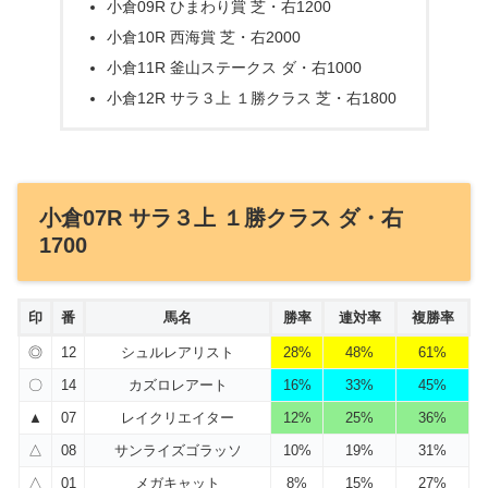
小倉09R ひまわり賞 芝・右1200
小倉10R 西海賞 芝・右2000
小倉11R 釜山ステークス ダ・右1000
小倉12R サラ３上 １勝クラス 芝・右1800
小倉07R サラ３上 １勝クラス ダ・右
1700
印
番
馬名
勝率
連対率
複勝率
◎
12
シュルレアリスト
28%
48%
61%
〇
14
カズロレアート
16%
33%
45%
▲
07
レイクリエイター
12%
25%
36%
△
08
サンライズゴラッソ
10%
19%
31%
△
01
メガキャット
8%
15%
27%