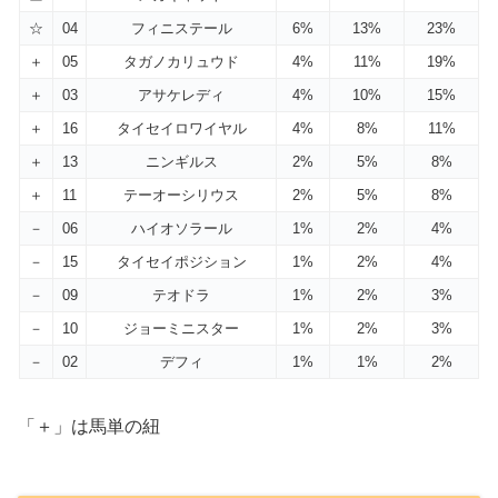
☆
04
フィニステール
6%
13%
23%
＋
05
タガノカリュウド
4%
11%
19%
＋
03
アサケレディ
4%
10%
15%
＋
16
タイセイロワイヤル
4%
8%
11%
＋
13
ニンギルス
2%
5%
8%
＋
11
テーオーシリウス
2%
5%
8%
－
06
ハイオソラール
1%
2%
4%
－
15
タイセイポジション
1%
2%
4%
－
09
テオドラ
1%
2%
3%
－
10
ジョーミニスター
1%
2%
3%
－
02
デフィ
1%
1%
2%
「＋」は馬単の紐