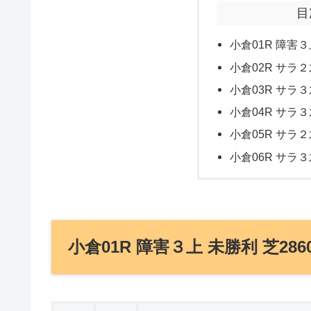
目
小倉01R 障害３
小倉02R サラ２
小倉03R サラ３
小倉04R サラ３
小倉05R サラ２
小倉06R サラ３
小倉01R 障害３上 未勝利 芝286