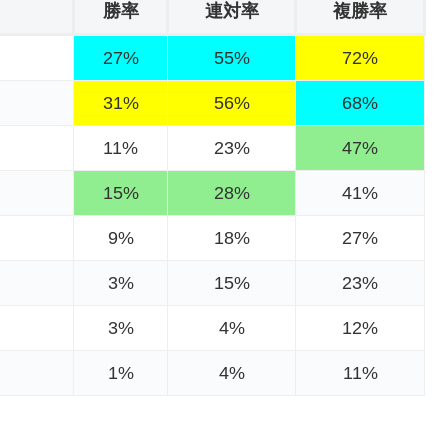
勝率
連対率
複勝率
27%
55%
72%
31%
56%
68%
11%
23%
47%
15%
28%
41%
9%
18%
27%
3%
15%
23%
3%
4%
12%
1%
4%
11%