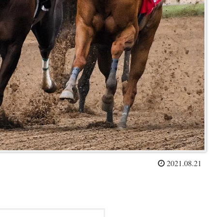
2021.08.21