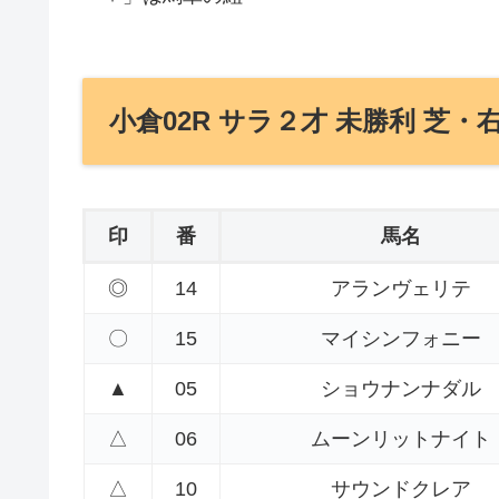
小倉02R サラ２才 未勝利 芝・右
印
番
馬名
◎
14
アランヴェリテ
〇
15
マイシンフォニー
▲
05
ショウナンナダル
△
06
ムーンリットナイト
△
10
サウンドクレア