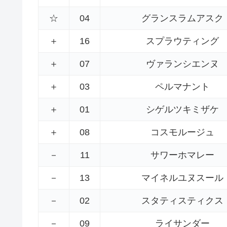
☆
04
グランスラムアスク
＋
16
スプラウティング
＋
07
ヴァランシエンヌ
＋
03
ペルマナント
＋
01
シゲルツキミザケ
＋
08
コスモルージュ
－
11
サワーホマレー
－
13
マイネルユヌスール
－
02
スタティスティクス
－
09
ライサンダー