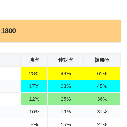
1800
勝率
連対率
複勝率
28%
48%
61%
17%
33%
45%
12%
25%
36%
10%
19%
31%
8%
15%
27%