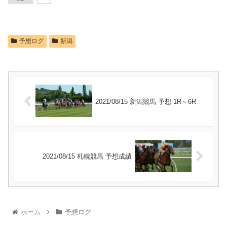
予想ログ
新潟
2021/08/15 新潟競馬 予想 1R～6R
2021/08/15 札幌競馬 予想成績
ホーム
予想ログ