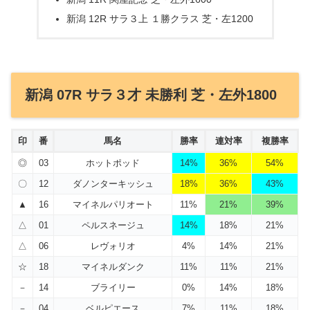
新潟 12R サラ３上 １勝クラス 芝・左1200
新潟 07R サラ３才 未勝利 芝・左外1800
印
番
馬名
勝率
連対率
複勝率
◎
03
ホットポッド
14%
36%
54%
〇
12
ダノンターキッシュ
18%
36%
43%
▲
16
マイネルパリオート
11%
21%
39%
△
01
ペルスネージュ
14%
18%
21%
△
06
レヴォリオ
4%
14%
21%
☆
18
マイネルダンク
11%
11%
21%
－
14
ブライリー
0%
14%
18%
－
04
ベルピエース
7%
11%
18%