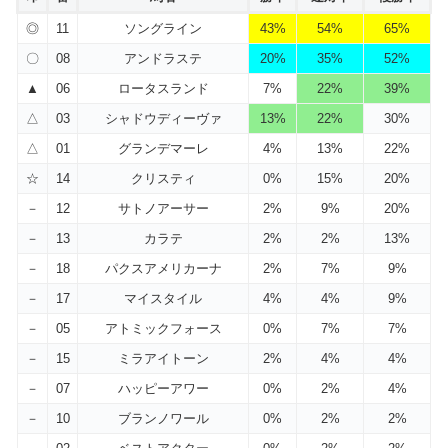
◎
11
ソングライン
43%
54%
65%
〇
08
アンドラステ
20%
35%
52%
▲
06
ロータスランド
7%
22%
39%
△
03
シャドウディーヴァ
13%
22%
30%
△
01
グランデマーレ
4%
13%
22%
☆
14
クリスティ
0%
15%
20%
－
12
サトノアーサー
2%
9%
20%
－
13
カラテ
2%
2%
13%
－
18
パクスアメリカーナ
2%
7%
9%
－
17
マイスタイル
4%
4%
9%
－
05
アトミックフォース
0%
7%
7%
－
15
ミラアイトーン
2%
4%
4%
－
07
ハッピーアワー
0%
2%
4%
－
10
ブランノワール
0%
2%
2%