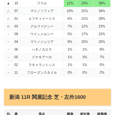
▲
10
フラル
12%
23%
39%
△
07
マリノソフィア
10%
21%
34%
△
01
エフティイーリス
6%
21%
29%
☆
03
グルファクシー
7%
12%
23%
－
09
ウインメルシー
5%
17%
22%
－
04
マリノジュリア
9%
15%
20%
－
06
ハギノカエラ
1%
1%
8%
－
05
ドナキアーロ
1%
3%
7%
－
02
ラキャラントシス
1%
1%
5%
－
11
フローズンスタイル
0%
0%
2%
新潟 11R 関屋記念 芝・左外1600
印
番
馬名
勝率
連対率
複勝率