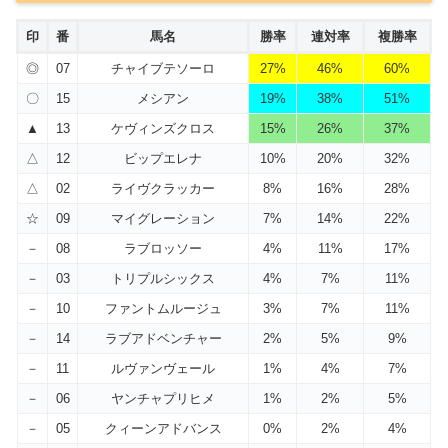
印
番
馬名
勝率
連対率
複勝率
◎
07
チャイブテソーロ
27%
46%
60%
〇
15
メシアン
19%
38%
51%
▲
13
ケヴィンズクロス
15%
26%
37%
△
12
ビップエレナ
10%
20%
32%
△
02
ライヴクラッカー
8%
16%
28%
☆
09
マイグレーション
7%
14%
22%
－
08
ラブロッソー
4%
11%
17%
－
03
トリプルシックス
4%
7%
11%
－
10
ファントムルージュ
3%
7%
11%
－
14
ラブアドベンチャー
2%
5%
9%
－
11
ルヴァンヴェール
1%
4%
7%
－
06
ヤンチャプリヒメ
1%
2%
5%
－
05
クィーンアドバンス
0%
2%
4%