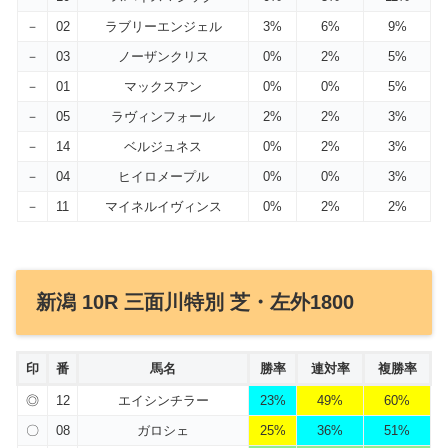
－
02
ラブリーエンジェル
3%
6%
9%
－
03
ノーザンクリス
0%
2%
5%
－
01
マックスアン
0%
0%
5%
－
05
ラヴィンフォール
2%
2%
3%
－
14
ベルジュネス
0%
2%
3%
－
04
ヒイロメープル
0%
0%
3%
－
11
マイネルイヴィンス
0%
2%
2%
新潟 10R 三面川特別 芝・左外1800
印
番
馬名
勝率
連対率
複勝率
◎
12
エイシンチラー
23%
49%
60%
〇
08
ガロシェ
25%
36%
51%