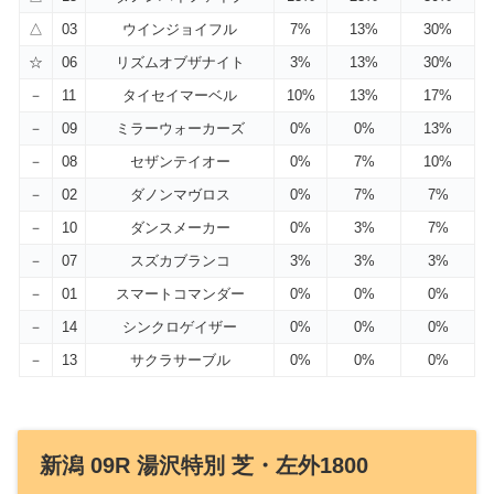
△
03
ウインジョイフル
7%
13%
30%
☆
06
リズムオブザナイト
3%
13%
30%
－
11
タイセイマーベル
10%
13%
17%
－
09
ミラーウォーカーズ
0%
0%
13%
－
08
セザンテイオー
0%
7%
10%
－
02
ダノンマヴロス
0%
7%
7%
－
10
ダンスメーカー
0%
3%
7%
－
07
スズカブランコ
3%
3%
3%
－
01
スマートコマンダー
0%
0%
0%
－
14
シンクロゲイザー
0%
0%
0%
－
13
サクラサーブル
0%
0%
0%
新潟 09R 湯沢特別 芝・左外1800