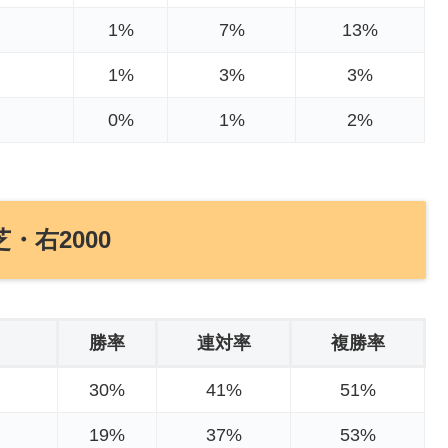
1%
7%
13%
1%
3%
3%
0%
1%
2%
芝・右2000
勝率
連対率
複勝率
30%
41%
51%
19%
37%
53%