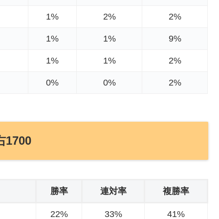
1%
2%
2%
1%
1%
9%
1%
1%
2%
0%
0%
2%
1700
勝率
連対率
複勝率
22%
33%
41%