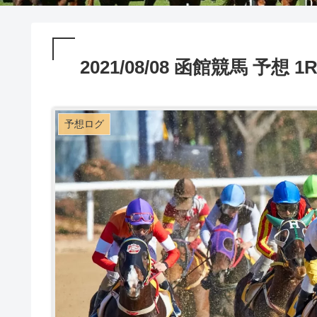
2021/08/08 函館競馬 予想 1
予想ログ