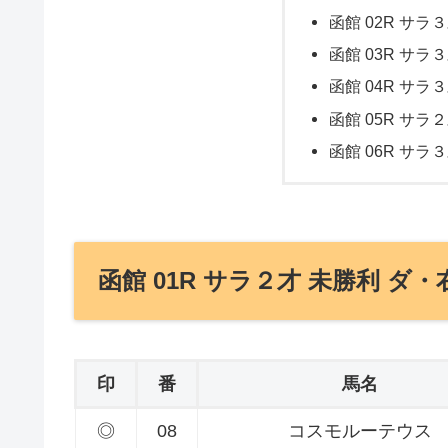
函館 02R サラ
函館 03R サラ
函館 04R サラ
函館 05R サラ２
函館 06R サラ
函館 01R サラ２才 未勝利 ダ・右
印
番
馬名
◎
08
コスモルーテウス