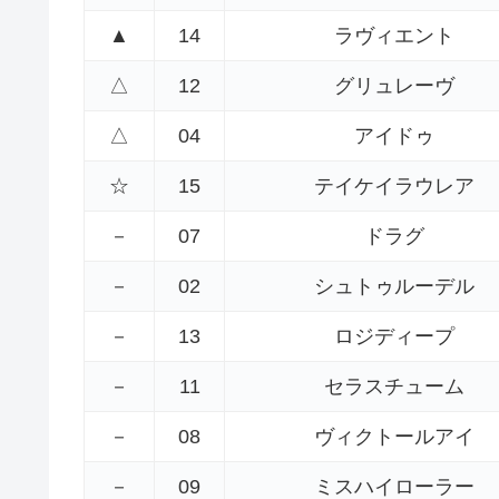
▲
14
ラヴィエント
△
12
グリュレーヴ
△
04
アイドゥ
☆
15
テイケイラウレア
－
07
ドラグ
－
02
シュトゥルーデル
－
13
ロジディープ
－
11
セラスチューム
－
08
ヴィクトールアイ
－
09
ミスハイローラー