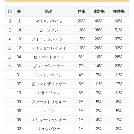
印
番
馬名
勝率
連対率
複勝率
◎
11
マイネルサハラ
26%
46%
60%
〇
14
ヒロシクン
19%
38%
51%
▲
10
フォーチュンテラー
15%
26%
37%
△
12
メイショウレイメイ
10%
20%
32%
△
04
セイバートゥース
8%
16%
28%
☆
06
ブレイヴルーラー
7%
14%
23%
－
01
ミストルティン
4%
7%
11%
－
07
ビヨンドザファザー
3%
11%
17%
－
13
トライファン
3%
7%
11%
－
09
ファーストリッキー
2%
5%
8%
－
08
マヨン
1%
2%
5%
－
05
エリタージュシチー
1%
4%
7%
－
02
リュウバター
1%
2%
3%