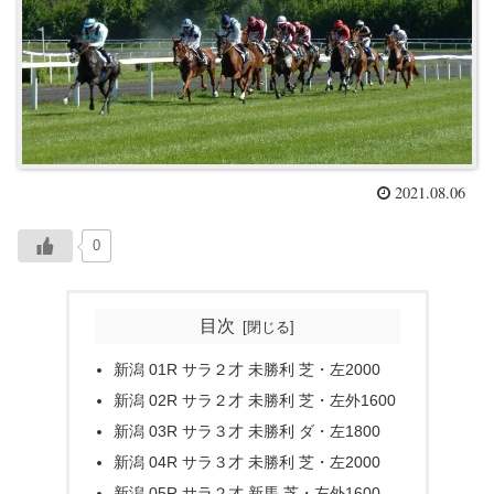
2021.08.06
0
目次
新潟 01R サラ２才 未勝利 芝・左2000
新潟 02R サラ２才 未勝利 芝・左外1600
新潟 03R サラ３才 未勝利 ダ・左1800
新潟 04R サラ３才 未勝利 芝・左2000
新潟 05R サラ２才 新馬 芝・左外1600